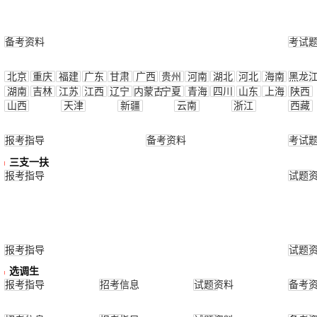
备考资料
考试
北京
重庆
福建
广东
甘肃
广西
贵州
河南
湖北
河北
海南
黑龙
湖南
吉林
江苏
江西
辽宁
内蒙古
宁夏
青海
四川
山东
上海
陕西
山西
天津
新疆
云南
浙江
西藏
报考指导
备考资料
考试
三支一扶
报考指导
试题
报考指导
试题
选调生
报考指导
招考信息
试题资料
备考