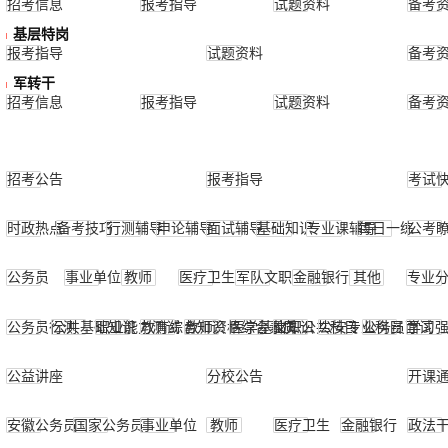
招考信息
报考指导
试题资料
备考
基层特岗
报考指导
试题资料
备考
军转干
招考信息
报考指导
试题资料
备考
招考公告
报考指导
考试
时政热点
备考技巧
行测辅导
申论辅导
面试辅导
基础知识
专业课辅导
每日一练
公考
公务员
事业单位
教师
医疗卫生
军队文职
金融银行
其他
专业
公务员行测
公共基础知识
职业能力测试
教育综合知识
教师资格综合素质
医学基础知识
文职公共科目
公安专业科目
公务员面试
学习
公益讲座
分校公告
开课
安徽公务员
国家公务员
事业单位
教师
医疗卫生
金融银行
政法