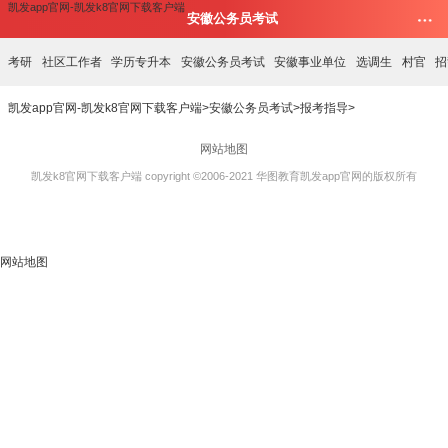
凯发app官网-凯发k8官网下载客户端
安徽公务员考试
考研
社区工作者
学历专升本
安徽公务员考试
安徽事业单位
选调生
村官
招
凯发app官网-凯发k8官网下载客户端
>
安徽公务员考试
>
报考指导
>
网站地图
凯发k8官网下载客户端 copyright ©2006-2021 华图教育凯发app官网的版权所有
网站地图