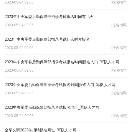
2023-05-04 09:06
[报名指导]
2023年中央军委后勤保障部招录考试报名时间有几天
2023-05-04 09:05
[报名指导]
2023年中央军委后勤保障部招录考试什么时候报名
2023-05-04 09:05
[报名指导]
2023年中央军委后勤保障部招录考试报名时间|报名入口_军队人才网
2023-05-04 09:05
[报名指导]
2023中央军委后勤保障部招录考试报名时间|报名入口_军队人才网
2023-05-04 09:05
[报名指导]
2023中央军委后勤保障部招录考试报名地址_军队人才网
2023-05-04 09:05
[报名指导]
全军文职2023年招聘报名网址_军队人才网