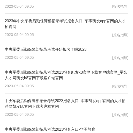
2023-05-04 09:05
[报名指导]
2023年中央军委后勤保障部招录考试报名入口_军事凯发app官网的人才
招聘网
2023-05-04 09:05
[报名指导]
中央军委后勤保障部招录考试开始报名了吗2023
2023-05-04 09:05
[报名指导]
中央军委后勤保障部招录考试2023报名凯发k8官网下载客户端官网_军队
人才网凯发k8官网下载客户端官网
2023-05-04 09:05
[报名指导]
中央军委后勤保障部招录考试2023报名入口_军事凯发app官网的人才招
聘网凯发k8官网下载客户端官网
2023-05-04 09:05
[报名指导]
中央军委后勤保障部招录考试2023报名入口-华图教育