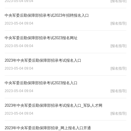
2023-05-04 09:04
[报名指导]
中央军委后勤保障部招录考试2023年招聘报名入口
2023-05-04 09:04
[报名指导]
中央军委后勤保障部招录考试2023报名网址
2023-05-04 09:04
[报名指导]
2023年中央军委后勤保障部招录考试报名入口
2023-05-04 09:04
[报名指导]
中央军委后勤保障部招录考试2023报名入口
2023-05-04 09:04
[报名指导]
2023年中央军委后勤保障部招录考试报名入口_军队人才网
2023-05-04 09:04
[报名指导]
2023年中央军委后勤保障部招录_网上报名入口开通