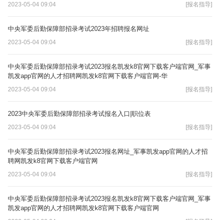
2023-05-04 09:04
[报名指导]
中央军委后勤保障部招录考试2023年招聘报名网址
2023-05-04 09:04
[报名指导]
中央军委后勤保障部招录考试2023报名凯发k8官网下载客户端官网_军事
凯发app官网的人才招聘网凯发k8官网下载客户端官网-华
2023-05-04 09:04
[报名指导]
2023中央军委后勤保障部招录考试报名入口|职位表
2023-05-04 09:04
[报名指导]
中央军委后勤保障部招录考试2023报名网址_军事凯发app官网的人才招
聘网凯发k8官网下载客户端官网
2023-05-04 09:04
[报名指导]
中央军委后勤保障部招录考试2023报名凯发k8官网下载客户端官网_军事
凯发app官网的人才招聘网凯发k8官网下载客户端官网