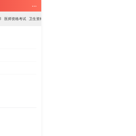
师
医师资格考试
卫生资格考试
2024年合肥市口腔医院招聘护理人员资格复审通知
2024年安庆桐城市事业单位招聘58人(医疗专业19人)公告
2024年蚌埠市卫健委委属医院第八批递补人员及第二批
2024年黄山市人民医院编外招聘（第二批）拟录用人员公
2024年宣城宁国市人民医院校园招聘报名资格审查结果公