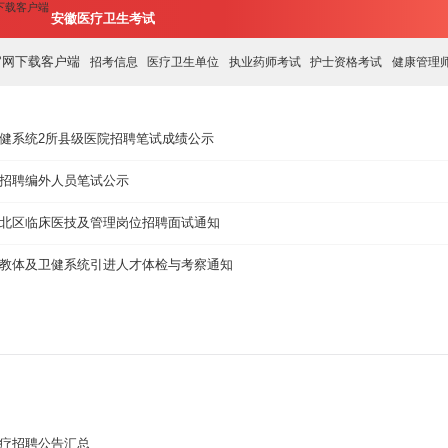
网下载客户端
安徽医疗卫生考试
8官网下载客户端
招考信息
医疗卫生单位
执业药师考试
护士资格考试
健康管理
卫健系统2所县级医院招聘笔试成绩公示
院招聘编外人员笔试公示
附院北区临床医技及管理岗位招聘面试通知
溪县教体及卫健系统引进人才体检与考察通知
医疗招聘公告汇总