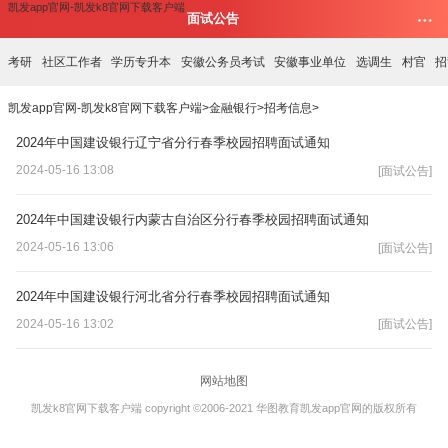
凯发app官网-凯发k8官网下载客户端
面试公告
考研
社区工作者
学历专升本
安徽公务员考试
安徽事业单位
选调生
村官
招
凯发app官网-凯发k8官网下载客户端
>
金融银行
>
招考信息
>
2024年中国建设银行辽宁省分行春季校园招聘面试通知
2024-05-16 13:08
[面试公告]
2024年中国建设银行内蒙古自治区分行春季校园招聘面试通知
2024-05-16 13:06
[面试公告]
2024年中国建设银行河北省分行春季校园招聘面试通知
2024-05-16 13:02
[面试公告]
网站地图
凯发k8官网下载客户端 copyright ©2006-2021 华图教育凯发app官网的版权所有