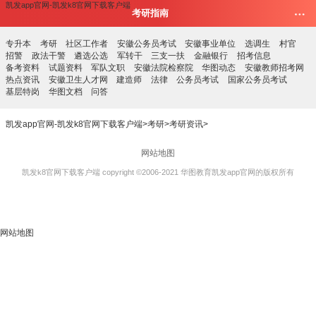
凯发app官网-凯发k8官网下载客户端
考研指南
专升本
考研
社区工作者
安徽公务员考试
安徽事业单位
选调生
村官
招警
政法干警
遴选公选
军转干
三支一扶
金融银行
招考信息
备考资料
试题资料
军队文职
安徽法院检察院
华图动态
安徽教师招考网
热点资讯
安徽卫生人才网
建造师
法律
公务员考试
国家公务员考试
基层特岗
华图文档
问答
凯发app官网-凯发k8官网下载客户端
>
考研
>
考研资讯
>
网站地图
凯发k8官网下载客户端 copyright ©2006-2021 华图教育凯发app官网的版权所有
网站地图