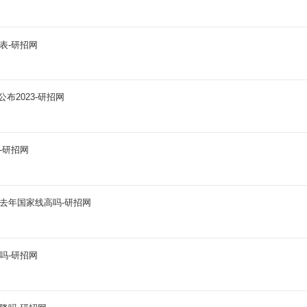
览表-研招网
布2023-研招网
-研招网
比去年国家线高吗-研招网
涨吗-研招网