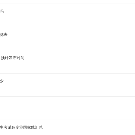
降吗
一览表
估-预计发布时间
多少
究生考试各专业国家线汇总