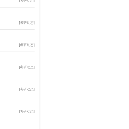
[考研动态]
[考研动态]
[考研动态]
[考研动态]
[考研动态]
[考研动态]