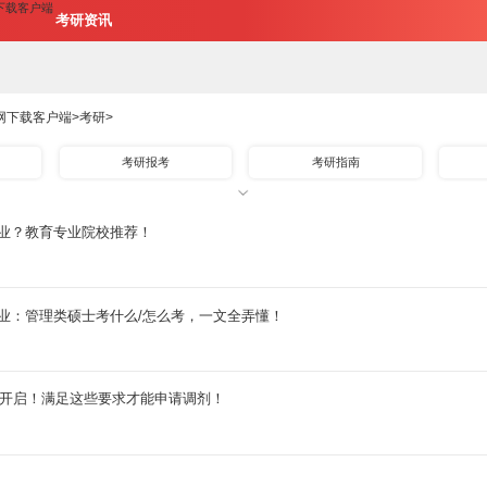
网下载客户端
考研资讯
官网下载客户端
>
考研
>
考研报考
考研指南
考试大纲
考试书目
业？教育专业院校推荐！
择校择专业
报录比
考研常识
就业信息
业：管理类硕士考什么/怎么考，一文全弄懂！
口已开启！满足这些要求才能申请调剂！