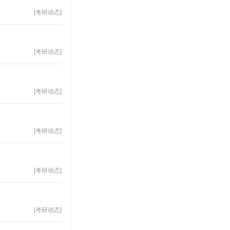
[考研动态]
[考研动态]
[考研动态]
[考研动态]
[考研动态]
[考研动态]