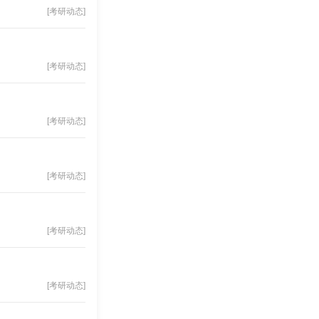
[考研动态]
[考研动态]
[考研动态]
[考研动态]
[考研动态]
[考研动态]