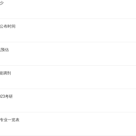
多少
计公布时间
线预估
能调剂
23考研
各专业一览表