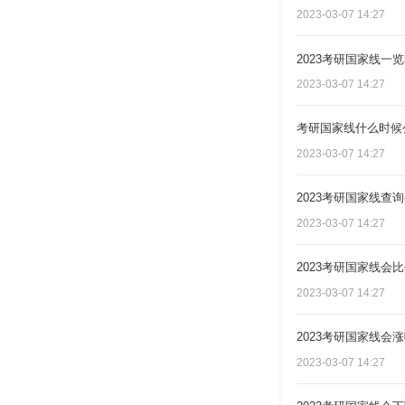
2023-03-07 14:27
2023考研国家线一
2023-03-07 14:27
考研国家线什么时候公
2023-03-07 14:27
2023考研国家线查询
2023-03-07 14:27
2023考研国家线会
2023-03-07 14:27
2023考研国家线会
2023-03-07 14:27