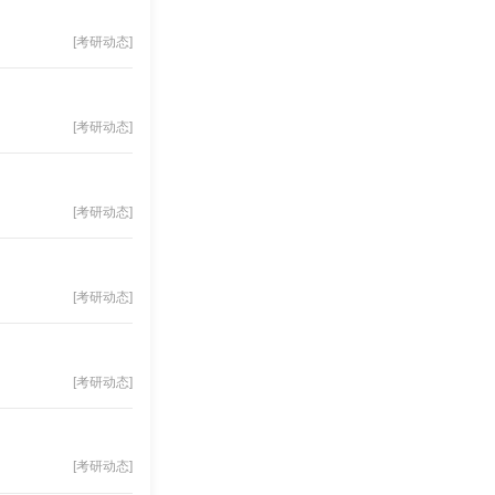
[考研动态]
[考研动态]
[考研动态]
[考研动态]
[考研动态]
[考研动态]