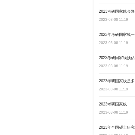
2023考研国家线会
2023-03-08 11:19
2023年考研国家线
2023-03-08 11:19
2023考研国家线预
2023-03-08 11:19
2023考研国家线是
2023-03-08 11:19
2023考研国家线
2023-03-08 11:19
2023年全国硕士研