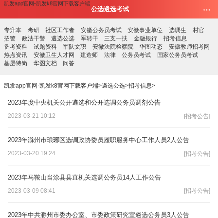
凯发app官网-凯发k8官网下载客户端
公选遴选考试
专升本
考研
社区工作者
安徽公务员考试
安徽事业单位
选调生
村官
招警
政法干警
遴选公选
军转干
三支一扶
金融银行
招考信息
备考资料
试题资料
军队文职
安徽法院检察院
华图动态
安徽教师招考网
热点资讯
安徽卫生人才网
建造师
法律
公务员考试
国家公务员考试
基层特岗
华图文档
问答
凯发app官网-凯发k8官网下载客户端
>
遴选公选
>
招考信息
>
2023年度中央机关公开遴选和公开选调公务员调剂公告
2023-03-21 10:12
[招考公告]
2023年滁州市琅琊区选调政协委员履职服务中心工作人员2人公告
2023-03-20 19:24
[招考公告]
2023年马鞍山当涂县县直机关选调公务员14人工作公告
2023-03-09 08:41
[招考公告]
2023年中共滁州市委办公室、市委政策研究室遴选公务员3人公告