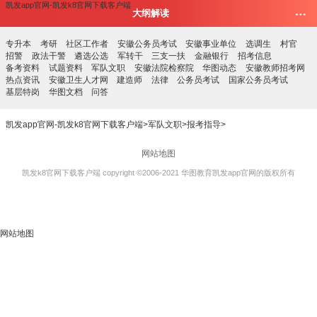
凯发app官网-凯发k8官网下载客户端
大纲解读
专升本
考研
社区工作者
安徽公务员考试
安徽事业单位
选调生
村官
招警
政法干警
遴选公选
军转干
三支一扶
金融银行
招考信息
备考资料
试题资料
军队文职
安徽法院检察院
华图动态
安徽教师招考网
热点资讯
安徽卫生人才网
建造师
法律
公务员考试
国家公务员考试
基层特岗
华图文档
问答
凯发app官网-凯发k8官网下载客户端
>
军队文职
>
报考指导
>
网站地图
凯发k8官网下载客户端 copyright ©2006-2021 华图教育凯发app官网的版权所有
网站地图