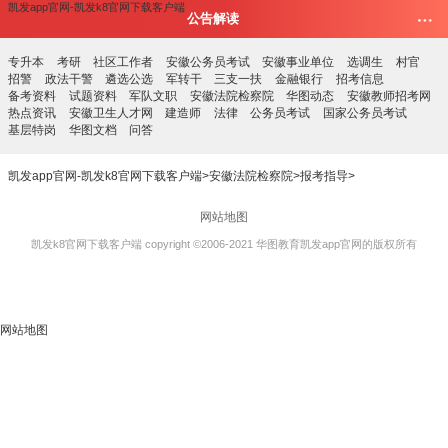
凯发app官网-凯发k8官网下载客户端
公告解读
专升本
考研
社区工作者
安徽公务员考试
安徽事业单位
选调生
村官
招警
政法干警
遴选公选
军转干
三支一扶
金融银行
招考信息
备考资料
试题资料
军队文职
安徽法院检察院
华图动态
安徽教师招考网
热点资讯
安徽卫生人才网
建造师
法律
公务员考试
国家公务员考试
基层特岗
华图文档
问答
凯发app官网-凯发k8官网下载客户端
>
安徽法院检察院
>
报考指导
>
网站地图
凯发k8官网下载客户端 copyright ©2006-2021 华图教育凯发app官网的版权所有
网站地图