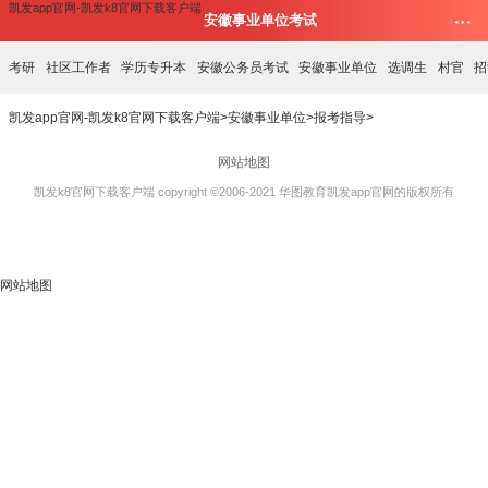
凯发app官网-凯发k8官网下载客户端
安徽事业单位考试
考研
社区工作者
学历专升本
安徽公务员考试
安徽事业单位
选调生
村官
招
凯发app官网-凯发k8官网下载客户端
>
安徽事业单位
>
报考指导
>
网站地图
凯发k8官网下载客户端 copyright ©2006-2021 华图教育凯发app官网的版权所有
网站地图