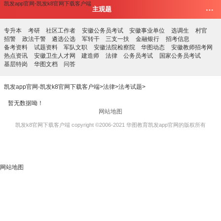
凯发app官网-凯发k8官网下载客户端
主观题
专升本
考研
社区工作者
安徽公务员考试
安徽事业单位
选调生
村官
招警
政法干警
遴选公选
军转干
三支一扶
金融银行
招考信息
备考资料
试题资料
军队文职
安徽法院检察院
华图动态
安徽教师招考网
热点资讯
安徽卫生人才网
建造师
法律
公务员考试
国家公务员考试
基层特岗
华图文档
问答
凯发app官网-凯发k8官网下载客户端
>
法律
>
法考试题
>
暂无数据呦！
网站地图
凯发k8官网下载客户端 copyright ©2006-2021 华图教育凯发app官网的版权所有
网站地图