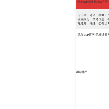
凯发app官网-凯发k8官
专升本
考研
社区工
金融银行
招考信息
建造师
法律
公务员
凯发app官网-凯发k8
网站地图