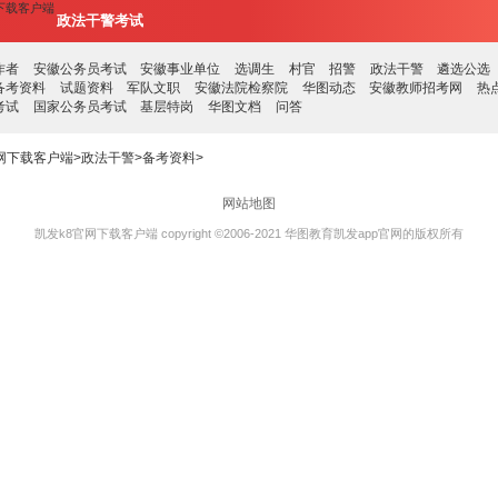
网下载客户端
政法干警考试
作者
安徽公务员考试
安徽事业单位
选调生
村官
招警
政法干警
遴选公选
备考资料
试题资料
军队文职
安徽法院检察院
华图动态
安徽教师招考网
热
考试
国家公务员考试
基层特岗
华图文档
问答
官网下载客户端
>
政法干警
>
备考资料
>
网站地图
凯发k8官网下载客户端 copyright ©2006-2021 华图教育凯发app官网的版权所有