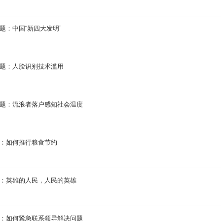
拟题：中国“新四大发明”
拟题：人脸识别技术滥用
拟题：流浪者落户感知社会温度
题：如何推行粮食节约
题：英雄的人民，人民的英雄
题：如何紧急联系领导解决问题