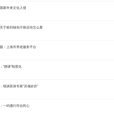
：国家外来文化入侵
：关于捡到钱包不敢还你怎么看
拟题：上海市养老服务平台
：“蹭课”制度化
题：细谈医保专家“灵魂砍价”
题：一码通行符合民心