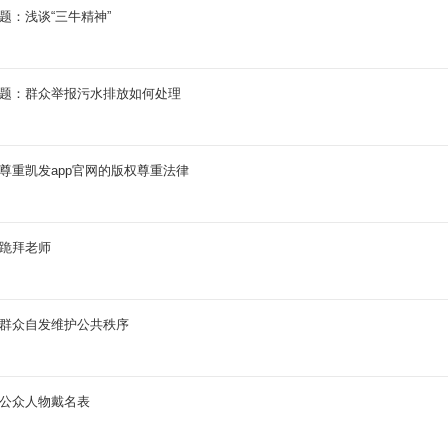
拟题：浅谈“三牛精神”
模拟题：群众举报污水排放如何处理
：尊重凯发app官网的版权尊重法律
：跪拜老师
：群众自发维护公共秩序
：公众人物戴名表