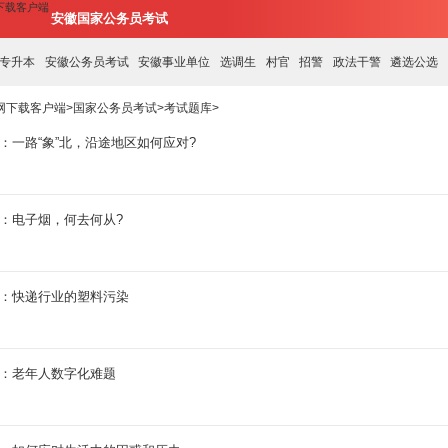
网下载客户端
安徽国家公务员考试
专升本
安徽公务员考试
安徽事业单位
选调生
村官
招警
政法干警
遴选公选
官网下载客户端
>
国家公务员考试
>
考试题库
>
题：一路“象”北，沿途地区如何应对?
题：电子烟，何去何从?
题：快递行业的塑料污染
题：老年人数字化难题