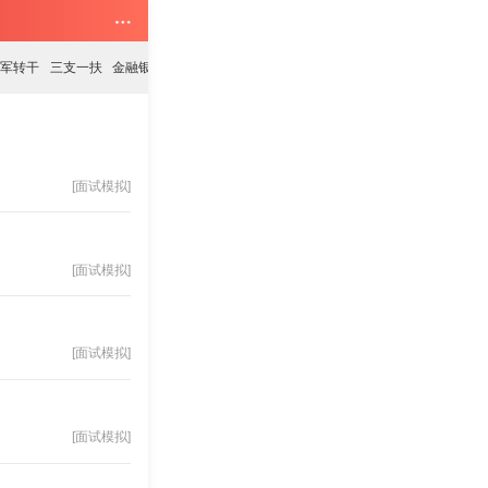
军转干
三支一扶
金融银行
招考信息
备考资料
试题资料
军队文职
安徽法检
[面试模拟]
[面试模拟]
[面试模拟]
[面试模拟]