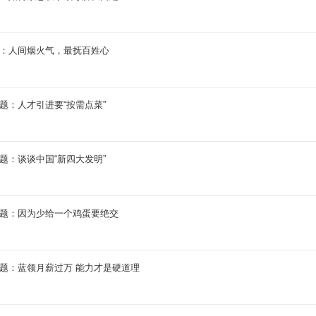
题：人间烟火气，最抚百姓心
拟题：人才引进要“按需点菜”
拟题：谈谈中国“新四大发明”
拟题：因为少给一个鸡蛋要绝交
拟题：蓝领月薪过万 能力才是硬道理