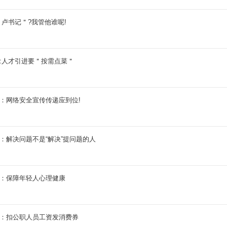
:＂卢书记＂?我管他谁呢!
题:人才引进要＂按需点菜＂
题：网络安全宣传传递应到位!
题：解决问题不是“解决”提问题的人
题：保障年轻人心理健康
题：扣公职人员工资发消费券