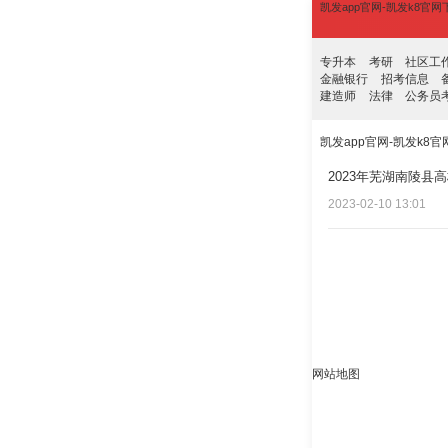
凯发app官网-凯发k8官
专升本
考研
社区工
金融银行
招考信息
建造师
法律
公务员
凯发app官网-凯发k8
2023年芜湖南陵县
2023-02-10 13:01
网站地图