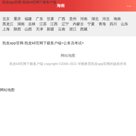
凯发app官网-凯发k8官网下载客户端
海南
北京
重庆
福建
广东
甘肃
广西
贵州
河南
湖北
河北
海南
黑龙江
湖南
吉林
江苏
江西
辽宁
内蒙古
宁夏
青海
四川
山东
上海
陕西
山西
天津
新疆
云南
浙江
西藏
凯发app官网-凯发k8官网下载客户端
>
公务员考试
>
网站地图
凯发k8官网下载客户端 copyright ©2006-2021 华图教育凯发app官网的版权所有
网站地图