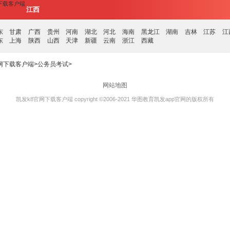
网下载客户端
江西
东
甘肃
广西
贵州
河南
湖北
河北
海南
黑龙江
湖南
吉林
江苏
江
东
上海
陕西
山西
天津
新疆
云南
浙江
西藏
官网下载客户端
>
公务员考试
>
网站地图
凯发k8官网下载客户端 copyright ©2006-2021 华图教育凯发app官网的版权所有