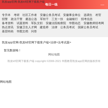
凯发app官网-凯发k8官网下载客户端
每日一练
专升本
考研
社区工作者
安徽公务员考试
安徽事业单位
选调生
村官
招警
政法干警
遴选公选
军转干
三支一扶
金融银行
招考信息
备考资料
试题资料
军队文职
安徽法院检察院
华图动态
安徽教师招考网
热点资讯
安徽卫生人才网
建造师
法律
公务员考试
国家公务员考试
基层特岗
华图文档
问答
凯发app官网-凯发k8官网下载客户端
>
法律
>
法考试题
>
暂无数据呦！
网站地图
凯发k8官网下载客户端 copyright ©2006-2021 华图教育凯发app官网的版权所有
网站地图