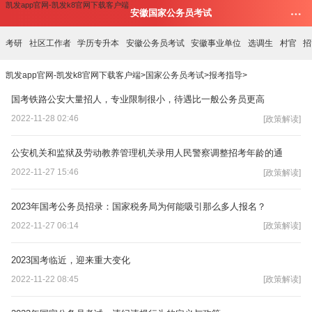
凯发app官网-凯发k8官网下载客户端
安徽国家公务员考试
考研
社区工作者
学历专升本
安徽公务员考试
安徽事业单位
选调生
村官
招
凯发app官网-凯发k8官网下载客户端
>
国家公务员考试
>
报考指导
>
国考铁路公安大量招人，专业限制很小，待遇比一般公务员更高
2022-11-28 02:46
[政策解读]
公安机关和监狱及劳动教养管理机关录用人民警察调整招考年龄的通
2022-11-27 15:46
[政策解读]
2023年国考公务员招录：国家税务局为何能吸引那么多人报名？
2022-11-27 06:14
[政策解读]
2023国考临近，迎来重大变化
2022-11-22 08:45
[政策解读]