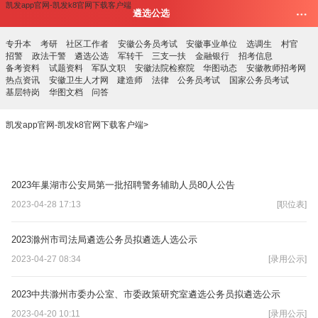
凯发app官网-凯发k8官网下载客户端
遴选公选
专升本
考研
社区工作者
安徽公务员考试
安徽事业单位
选调生
村官
招警
政法干警
遴选公选
军转干
三支一扶
金融银行
招考信息
备考资料
试题资料
军队文职
安徽法院检察院
华图动态
安徽教师招考网
热点资讯
安徽卫生人才网
建造师
法律
公务员考试
国家公务员考试
基层特岗
华图文档
问答
凯发app官网-凯发k8官网下载客户端
>
2023年巢湖市公安局第一批招聘警务辅助人员80人公告
2023-04-28 17:13
[职位表]
2023滁州市司法局遴选公务员拟遴选人选公示
2023-04-27 08:34
[录用公示]
2023中共滁州市委办公室、市委政策研究室遴选公务员拟遴选公示
2023-04-20 10:11
[录用公示]