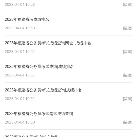
2023-04-04 10:53
[福建]
2023年福建省考成绩排名
2023-04-04 10:53
[福建]
2023年福建省公务员考试成绩查询网址_成绩排名
2023-04-04 10:51
[福建]
2023年福建省公务员考试成绩|成绩排名
2023-04-04 10:51
[福建]
2023年福建省公务员考试成绩查询|成绩排名
2023-04-04 10:51
[福建]
2023年福建省公务员考试笔试成绩查询
2023-04-04 10:50
[福建]