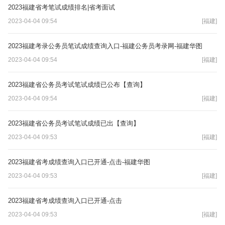
2023福建省考笔试成绩排名|省考面试
2023-04-04 09:54
[福建]
2023福建考录公务员笔试成绩查询入口-福建公务员考录网-福建华图
2023-04-04 09:54
[福建]
2023福建省公务员考试笔试成绩已公布【查询】
2023-04-04 09:54
[福建]
2023福建省公务员考试笔试成绩已出【查询】
2023-04-04 09:53
[福建]
2023福建省考成绩查询入口已开通-点击-福建华图
2023-04-04 09:53
[福建]
2023福建省考成绩查询入口已开通-点击
2023-04-04 09:53
[福建]