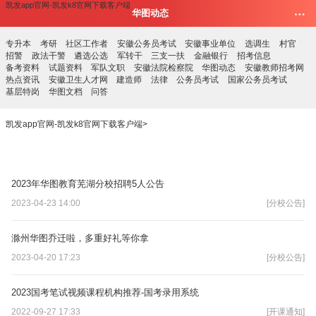
凯发app官网-凯发k8官网下载客户端
华图动态
专升本
考研
社区工作者
安徽公务员考试
安徽事业单位
选调生
村官
招警
政法干警
遴选公选
军转干
三支一扶
金融银行
招考信息
备考资料
试题资料
军队文职
安徽法院检察院
华图动态
安徽教师招考网
热点资讯
安徽卫生人才网
建造师
法律
公务员考试
国家公务员考试
基层特岗
华图文档
问答
凯发app官网-凯发k8官网下载客户端
>
2023年华图教育芜湖分校招聘5人公告
2023-04-23 14:00
[分校公告]
滁州华图乔迁啦，多重好礼等你拿
2023-04-20 17:23
[分校公告]
2023国考笔试视频课程机构推荐-国考录用系统
2022-09-27 17:33
[开课通知]