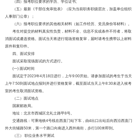
（四）报考职位要求的学历、学位证书;
（五）最新《干部任免审批表》（应为当前职务职级层次，加盖单位组织
人事部门公章）；
（六）报考职位要求的其他相关材料（如工作经历、党员身份等材料）。
考生对提交的材料真实性负责，材料不全、信息不实或条件不符者，将取
消面试或遴选资格。面试当天将进行现场资格复审，届时请考生携带以上材料
原件和复印件。
四、面试安排
面试采取现场面试的方式进行。
(一) 面试时间
面试定于2023年4月18日进行，上午9:00开始。请参加面试的考生于当天
上午7:50到面试地点报到并进行资格复审，截至面试当天上午8:30未进入候考
室的考生取消面试资格。
（二）面试地点
国家邮政局。
地址：北京市西城区北礼士路甲8号。
交通路线：可乘地铁4号线在西直门站下车，由d出口出站后向西沿西直门
外大街辅路50米，第一个路口向南进入西外南街，步行100米即到。
（三） 职位业务水平测试