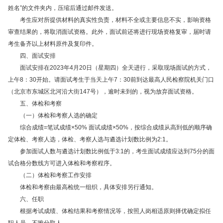
姓名”的文件夹内，压缩后通过邮件发送。
考生应对所提供材料的真实性负责，材料不全或主要信息不实，影响资格
审查结果的，将取消面试资格。此外，面试前还将进行现场资格复审，届时请
考生备齐以上材料原件及复印件。
四、面试安排
面试安排在2023年4月20日（星期四）全天进行，采取现场面试的方式，
上午8：30开始。请面试考生于当天上午7：30前到达最高人民检察院机关门口
（北京市东城区北河沿大街147号），逾时未到的，视为放弃面试资格。
五、体检和考察
（一）体检和考察人选的确定
综合成绩=笔试成绩×50% 面试成绩×50%，按综合成绩从高到低的顺序确
定体检、考察人选，体检、考察人选与遴选计划数比例为2:1。
参加面试人数与遴选计划数比例低于3:1的，考生面试成绩应达到75分的面
试合格分数线方可进入体检和考察程序。
（二）体检和考察工作安排
体检和考察由最高检统一组织，具体安排另行通知。
六、任职
根据考试成绩、体检结果和考察情况等，按照人岗相适原则择优确定拟任