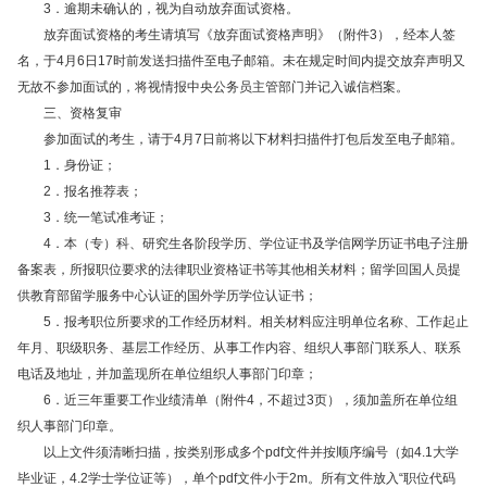
3．逾期未确认的，视为自动放弃面试资格。
放弃面试资格的考生请填写《放弃面试资格声明》（附件3），经本人签
名，于4月6日17时前发送扫描件至电子邮箱。未在规定时间内提交放弃声明又
无故不参加面试的，将视情报中央公务员主管部门并记入诚信档案。
三、资格复审
参加面试的考生，请于4月7日前将以下材料扫描件打包后发至电子邮箱。
1．身份证；
2．报名推荐表；
3．统一笔试准考证；
4．本（专）科、研究生各阶段学历、学位证书及学信网学历证书电子注册
备案表，所报职位要求的法律职业资格证书等其他相关材料；留学回国人员提
供教育部留学服务中心认证的国外学历学位认证书；
5．报考职位所要求的工作经历材料。相关材料应注明单位名称、工作起止
年月、职级职务、基层工作经历、从事工作内容、组织人事部门联系人、联系
电话及地址，并加盖现所在单位组织人事部门印章；
6．近三年重要工作业绩清单（附件4，不超过3页），须加盖所在单位组
织人事部门印章。
以上文件须清晰扫描，按类别形成多个pdf文件并按顺序编号（如4.1大学
毕业证，4.2学士学位证等），单个pdf文件小于2m。所有文件放入“职位代码