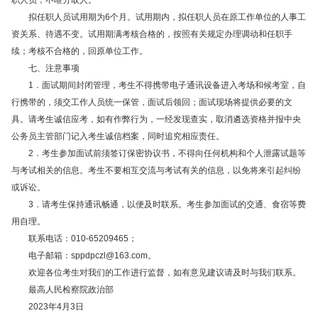
职人员，不唯分取人。
拟任职人员试用期为6个月。试用期内，拟任职人员在原工作单位的人事工
资关系、待遇不变。试用期满考核合格的，按照有关规定办理调动和任职手
续；考核不合格的，回原单位工作。
七、注意事项
1．面试期间封闭管理，考生不得携带电子通讯设备进入考场和候考室，自
行携带的，须交工作人员统一保管，面试后领回；面试现场将提供必要的文
具。请考生诚信应考，如有作弊行为，一经发现查实，取消遴选资格并报中央
公务员主管部门记入考生诚信档案，同时追究相应责任。
2．考生参加面试前须签订保密协议书，不得向任何机构和个人泄露试题等
与考试相关的信息。考生不要相互交流与考试有关的信息，以免将来引起纠纷
或诉讼。
3．请考生保持通讯畅通，以便及时联系。考生参加面试的交通、食宿等费
用自理。
联系电话：010-65209465；
电子邮箱：
sppdpczl@163.com
。
欢迎各位考生对我们的工作进行监督，如有意见建议请及时与我们联系。
最高人民检察院政治部
2023年4月3日