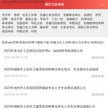
凯发app官网-凯发k8官网下载客户端
医疗卫生考试
专升本
考研
社区工作者
安徽公务员考试
安徽事业单位
选调生
村官
招警
政法干警
遴选公选
军转干
三支一扶
金融银行
招考信息
备考资料
试题资料
军队文职
安徽法院检察院
华图动态
安徽教师招考网
热点资讯
安徽卫生人才网
建造师
法律
公务员考试
国家公务员考试
基层特岗
华图文档
问答
凯发app官网-凯发k8官网下载客户端
>
安徽卫生人才网
>
医疗卫生单位
>
招考信息
>
2023年淮北矿工总医院总院护理a、b岗招聘考核成绩公布
2023-05-06 13:29
[成绩查询]
2023年铜陵市义安区卫健系统招聘事业单位笔试、专业测试合成成绩
2023-05-06 09:22
[成绩查询]
2023年池州市人民医院招聘紧缺专业人才专业测试成绩公示
2023-05-06 08:46
[成绩查询]
2023年铜陵市义安区卫健系统招聘事业单位人员专业测试成绩公示