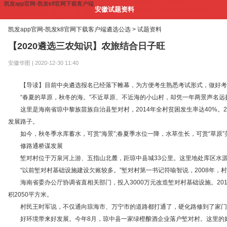
凯发app官网-凯发k8官网下载客户端
安徽试题资料
凯发app官网-凯发k8官网下载客户端
遴选公选 >
试题资料
【2020遴选三农知识】农旅结合日子旺
安徽华图 | 2020-12-30 11:40
【导读】目前中央遴选报名已经落下帷幕，为方便考生熟悉考试形式，做好考试
“春夏的草原，秋冬的海。”不近草原、不近海的小山村，却凭一年两景声名远
这里是海南省琼中黎族苗族自治县堑对村，2014年全村贫困发生率达40%。2
发展路子。
如今，秋冬季水库蓄水，可赏“海景”;春夏季水位一降，水草生长，可赏“草原”美景。
修路通桥谋发展
堑对村位于万泉河上游、五指山北麓，距琼中县城33公里。这里地处库区水源
“以前堑对村基础设施建设欠账较多。”堑对村第一书记符喻智说，2008年，
海南省委办公厅协调省直相关部门，投入3000万元改造堑对村基础设施。201
积2050平方米。
村民王时军说，不仅通向琼海市、万宁市的道路都打通了，硬化路修到了家门口
好环境带来好发展。今年8月，琼中县一家绿橙酿酒企业落户堑对村。这里的好