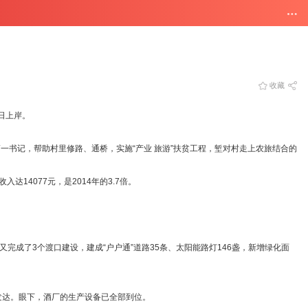
收藏
日上岸。
一书记，帮助村里修路、通桥，实施“产业 旅游”扶贫工程，堑对村走上农旅结合的
14077元，是2014年的3.7倍。
成了3个渡口建设，建成“户户通”道路35条、太阳能路灯146盏，新增绿化面
达。眼下，酒厂的生产设备已全部到位。