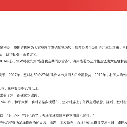
准备，华图遴选网为大家整理了遴选笔试内容，愿各位考生及时关注本站动态，早
扬，日均吸引千余名游客。
016年起，堑对村被列为“省县联合共同扶贫点”。海南省委办公厅接连派出六任驻村第
2017年，堑对村59户274名建档立卡贫困人口全部脱贫。2019年，村民人均纯收入达
地，森林覆盖率85%以上。
村里有了第一条硬化水泥路。
7年3月，和平大桥、乡村公路实现通车，堑对村连上了外界交通动脉。随后，堑对村又完
，“上山的生产路也通了，去橡胶林割胶再也不用肩挑背扛。”
生态能够满足绿橙酿酒的日照、温差、水质条件，而且地处三市县交通枢纽，路网发