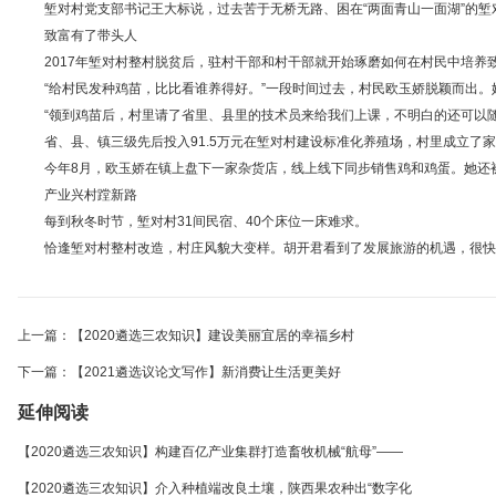
堑对村党支部书记王大标说，过去苦于无桥无路、困在“两面青山一面湖”的堑对
致富有了带头人
2017年堑对村整村脱贫后，驻村干部和村干部就开始琢磨如何在村民中培养
“给村民发种鸡苗，比比看谁养得好。”一段时间过去，村民欧玉娇脱颖而出。
“领到鸡苗后，村里请了省里、县里的技术员来给我们上课，不明白的还可以随时
省、县、镇三级先后投入91.5万元在堑对村建设标准化养殖场，村里成立了家禽
今年8月，欧玉娇在镇上盘下一家杂货店，线上线下同步销售鸡和鸡蛋。她还被
产业兴村蹚新路
每到秋冬时节，堑对村31间民宿、40个床位一床难求。
恰逢堑对村整村改造，村庄风貌大变样。胡开君看到了发展旅游的机遇，很快把
上一篇：【2020遴选三农知识】建设美丽宜居的幸福乡村
下一篇：【2021遴选议论文写作】新消费让生活更美好
延伸阅读
【2020遴选三农知识】构建百亿产业集群打造畜牧机械“航母”——
【2020遴选三农知识】介入种植端改良土壤，陕西果农种出“数字化