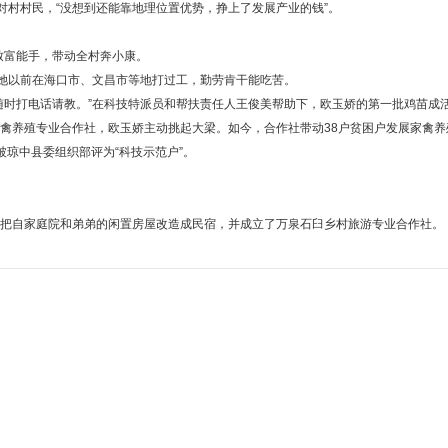
村村民，“没想到还能靠地理位置优势，挣上了发展产业的钱”。
致富能手，带动全村奔小康。
她以前在海口市、文昌市等地打过工，勤劳肯干能吃苦。
打电话请教。”在科技特派员和帮扶责任人王俊美帮助下，欧玉娇的第一批鸡苗成活
养殖专业合作社，欧玉娇主动挑起大梁。如今，合作社带动38户贫困户发展家禽养殖
琼中县委组织部评为“科技示范户”。
自家庭院和弟弟的闲置房屋改造成民宿，并成立了万泉石臼乡村旅游专业合作社。