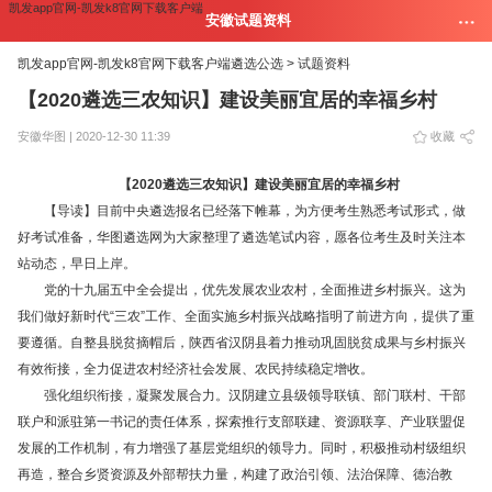
凯发app官网-凯发k8官网下载客户端
安徽试题资料
凯发app官网-凯发k8官网下载客户端
遴选公选 >
试题资料
【2020遴选三农知识】建设美丽宜居的幸福乡村
安徽华图 | 2020-12-30 11:39
收藏
【2020遴选三农知识】建设美丽宜居的幸福乡村
【导读】目前中央遴选报名已经落下帷幕，为方便考生熟悉考试形式，做
好考试准备，华图遴选网为大家整理了遴选笔试内容，愿各位考生及时关注本
站动态，早日上岸。
党的十九届五中全会提出，优先发展农业农村，全面推进乡村振兴。这为
我们做好新时代“三农”工作、全面实施乡村振兴战略指明了前进方向，提供了重
要遵循。自整县脱贫摘帽后，陕西省汉阴县着力推动巩固脱贫成果与乡村振兴
有效衔接，全力促进农村经济社会发展、农民持续稳定增收。
强化组织衔接，凝聚发展合力。汉阴建立县级领导联镇、部门联村、干部
联户和派驻第一书记的责任体系，探索推行支部联建、资源联享、产业联盟促
发展的工作机制，有力增强了基层党组织的领导力。同时，积极推动村级组织
再造，整合乡贤资源及外部帮扶力量，构建了政治引领、法治保障、德治教