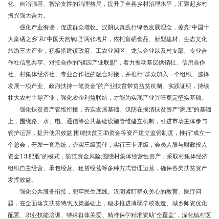
化、自治强基、智治支撑的治理格局，提升了全县乡村治理水平，汇聚起乡村
振兴强大合力。
强化产业衔接，促进群众增收。汉阴认真践行绿色发展理念，擦亮“中国十
大富硒之乡”和“中国天然氧吧”两张名片，依托富硒食品、新型建材、生态文化
旅游三大产业，积极搭建镇政府、工农业园区、龙头企业以及村支部、专业合
作社信息共享、对接合作的“镇园产业联盟”，着力推动基层供销社、信用合作
社、村集体经济社、专业合作社的融合对接，并推行“群众加入一个组织、选择
发展一项产业、政府扶持一笔资金”的产业扶贫带贫益贫机制。实践证明，持续
壮大农村主导产业，强化农企利益联结，才能为实现产业兴旺奠定坚实基础。
强化扶贫资产管维衔接，夯实发展基础。汉阴在摸清扶贫资产“家底”的基础
上，围绕路、水、电、通信等公共基础设施管维建立机制，引进市场主体参与
管护运营，提升使用效益;围绕扶贫互助资金等资产建立监管制度，推行“成立一
个总会，开发一套系统，夯实三级责任，实行三卡评级，会员入股与财政投入
资金1∶1配股”的模式，防范资金风险;围绕村集体经营性资产，采取村集体经济
组织自主经营、承包经营、租赁经营等多种方式管理运营，确保各类扶贫资产
发挥效益。
强化公共服务衔接，兜牢民生底线。汉阴紧盯群众关心的教育、医疗问
题，在全面落实扶贫特惠政策基础上，稳步推进薄弱学校改造、城乡师资优化
配置、职业技能培训、特殊群体关爱、精准保学精准资助“全覆盖”，深化镇村医