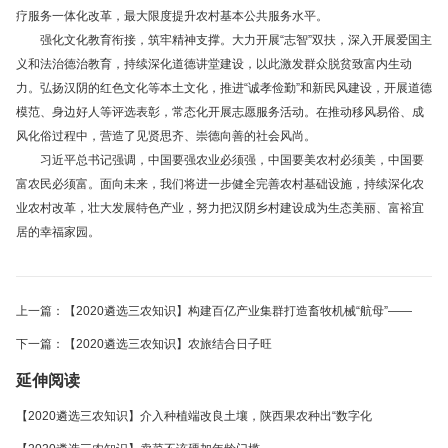
疗服务一体化改革，最大限度提升农村基本公共服务水平。
强化文化教育衔接，筑牢精神支撑。大力开展“志智”双扶，深入开展爱国主
义和法治德治教育，持续深化道德讲堂建设，以此激发群众脱贫致富内生动
力。弘扬汉阴的红色文化等本土文化，推进“诚孝俭勤”和新民风建设，开展道德
模范、身边好人等评选表彰，常态化开展志愿服务活动。在推动移风易俗、成
风化俗过程中，营造了见贤思齐、崇德向善的社会风尚。
习近平总书记强调，中国要强农业必须强，中国要美农村必须美，中国要
富农民必须富。面向未来，我们将进一步健全完善农村基础设施，持续深化农
业农村改革，壮大发展特色产业，努力把汉阴乡村建设成为生态美丽、富裕宜
居的幸福家园。
上一篇：【2020遴选三农知识】构建百亿产业集群打造畜牧机械“航母”——
下一篇：【2020遴选三农知识】农旅结合日子旺
延伸阅读
【2020遴选三农知识】介入种植端改良土壤，陕西果农种出“数字化