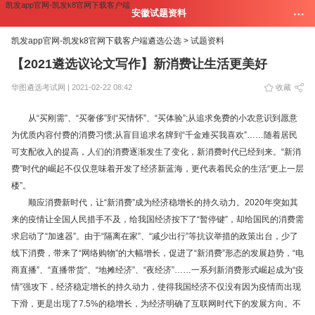
凯发app官网-凯发k8官网下载客户端
安徽试题资料
凯发app官网-凯发k8官网下载客户端
遴选公选 >
试题资料
【2021遴选议论文写作】新消费让生活更美好
华图遴选考试网 | 2021-02-22 08:42
收藏
从“买刚需”、“买奢侈”到“买情怀”、“买体验”;从追求免费的小农意识到愿意
为优质内容付费的消费习惯;从盲目追求名牌到“千金难买我喜欢”……随着居民
可支配收入的提高，人们的消费逐渐发生了变化，新消费时代已经到来。“新消
费”时代的崛起不仅仅意味着开发了经济新蓝海，更代表着民众的生活“更上一层
楼”。
顺应消费新时代，让“新消费”成为经济稳增长的持久动力。2020年突如其
来的疫情让全国人民措手不及，给我国经济按下了“暂停键”，却给国民的消费需
求启动了“加速器”。由于“隔离在家”、“减少出行”等抗议举措的政策出台，少了
线下消费，带来了“网络购物”的大幅增长，促进了“新消费”形态的发展趋势，“电
商直播”、“直播带货”、“地摊经济”、“夜经济”……一系列新消费形式崛起成为“疫
情”强攻下，经济稳定增长的持久动力，使得我国经济不仅没有因为疫情而出现
下滑，更是出现了7.5%的稳增长，为经济明确了互联网时代下的发展方向。不