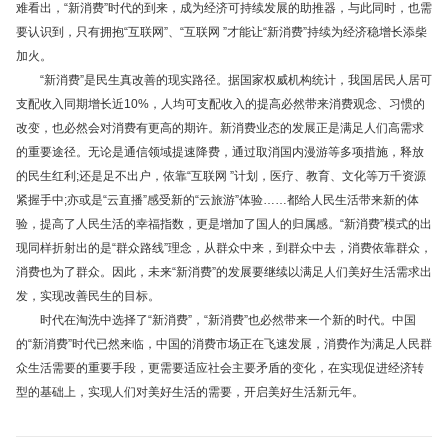
难看出，“新消费”时代的到来，成为经济可持续发展的助推器，与此同时，也需
要认识到，只有拥抱“互联网”、“互联网 ”才能让“新消费”持续为经济稳增长添柴
加火。
“新消费”是民生真改善的现实路径。据国家权威机构统计，我国居民人居可
支配收入同期增长近10%，人均可支配收入的提高必然带来消费观念、习惯的
改变，也必然会对消费有更高的期许。新消费业态的发展正是满足人们高需求
的重要途径。无论是通信领域提速降费，通过取消国内漫游等多项措施，释放
的民生红利;还是足不出户，依靠“互联网 ”计划，医疗、教育、文化等万千资源
紧握手中;亦或是“云直播”感受新的“云旅游”体验……都给人民生活带来新的体
验，提高了人民生活的幸福指数，更是增加了国人的归属感。“新消费”模式的出
现同样折射出的是“群众路线”理念，从群众中来，到群众中去，消费依靠群众，
消费也为了群众。因此，未来“新消费”的发展要继续以满足人们美好生活需求出
发，实现改善民生的目标。
时代在淘洗中选择了“新消费”，“新消费”也必然带来一个新的时代。中国
的“新消费”时代已然来临，中国的消费市场正在飞速发展，消费作为满足人民群
众生活需要的重要手段，更需要适应社会主要矛盾的变化，在实现促进经济转
型的基础上，实现人们对美好生活的需要，开启美好生活新元年。