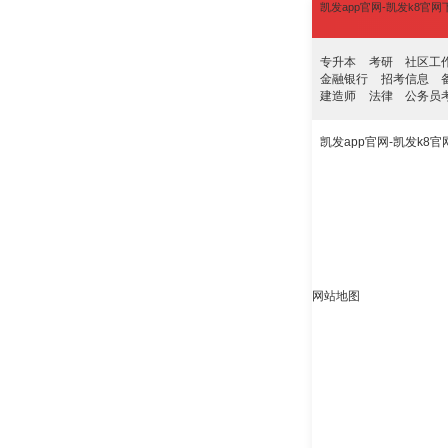
凯发app官网-凯发k8官
专升本
考研
社区工
金融银行
招考信息
建造师
法律
公务员
凯发app官网-凯发k8
网站地图