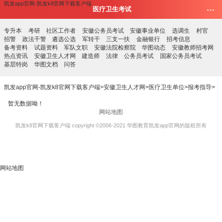
凯发app官网-凯发k8官网下载客户端
医疗卫生考试
专升本
考研
社区工作者
安徽公务员考试
安徽事业单位
选调生
村官
招警
政法干警
遴选公选
军转干
三支一扶
金融银行
招考信息
备考资料
试题资料
军队文职
安徽法院检察院
华图动态
安徽教师招考网
热点资讯
安徽卫生人才网
建造师
法律
公务员考试
国家公务员考试
基层特岗
华图文档
问答
凯发app官网-凯发k8官网下载客户端
>
安徽卫生人才网
>
医疗卫生单位
>
报考指导
>
暂无数据呦！
网站地图
凯发k8官网下载客户端 copyright ©2006-2021 华图教育凯发app官网的版权所有
网站地图