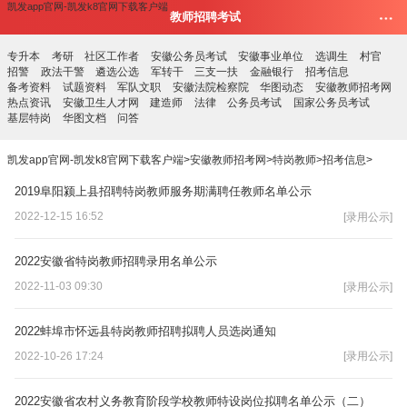
凯发app官网-凯发k8官网下载客户端
教师招聘考试
专升本
考研
社区工作者
安徽公务员考试
安徽事业单位
选调生
村官
招警
政法干警
遴选公选
军转干
三支一扶
金融银行
招考信息
备考资料
试题资料
军队文职
安徽法院检察院
华图动态
安徽教师招考网
热点资讯
安徽卫生人才网
建造师
法律
公务员考试
国家公务员考试
基层特岗
华图文档
问答
凯发app官网-凯发k8官网下载客户端
>
安徽教师招考网
>
特岗教师
>
招考信息
>
2019阜阳颍上县招聘特岗教师服务期满聘任教师名单公示
2022-12-15 16:52
[录用公示]
2022安徽省特岗教师招聘录用名单公示
2022-11-03 09:30
[录用公示]
2022蚌埠市怀远县特岗教师招聘拟聘人员选岗通知
2022-10-26 17:24
[录用公示]
2022安徽省农村义务教育阶段学校教师特设岗位拟聘名单公示（二）