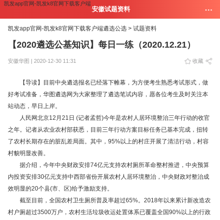
凯发app官网-凯发k8官网下载客户端
安徽试题资料
凯发app官网-凯发k8官网下载客户端
遴选公选 >
试题资料
【2020遴选公基知识】每日一练（2020.12.21）
安徽华图 | 2020-12-30 11:31
收藏
【导读】目前中央遴选报名已经落下帷幕，为方便考生熟悉考试形式，做
好考试准备，华图遴选网为大家整理了遴选笔试内容，愿各位考生及时关注本
站动态，早日上岸。
人民网北京12月21日 (记者孟哲)今年是农村人居环境整治三年行动的收官
之年。记者从农业农村部获悉，目前三年行动方案目标任务已基本完成，扭转
了农村长期存在的脏乱差局面。其中，95%以上的村庄开展了清洁行动，村容
村貌明显改善。
据介绍，今年中央财政安排74亿元支持农村厕所革命整村推进，中央预算
内投资安排30亿元支持中西部省份开展农村人居环境整治，中央财政对整治成
效明显的20个县(市、区)给予激励支持。
截至目前，全国农村卫生厕所普及率超过65%。2018年以来累计新改造农
村户厕超过3500万户，农村生活垃圾收运处置体系已覆盖全国90%以上的行政