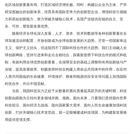
化区域创新要素布局、打造区域经济增长极。同时，构建以企业为主体、产学
研深度融合的创新体系，培育具有国际竞争力的创新型企业，增强科技引领能
力和原始创新能力，努力突破关键核心技术，实现产业链供应链的自主、安
全、可控，塑造新发展优势。
随着经济全球化深入发展，人才、资本、技术和数据等各种创新要素在全
球加速流动和配置，开放创新成为全球创新发展的大趋势。尽管一些国家单边
主义、保护主义抬头，但这阻挡不了国际科技合作的大趋势。我们主动融入全
球创新网络，坚持引进来和走出去相结合，探索新形势下科技合作的模式和机
制，有效利用全球优势创新要素，在保障安全的基础上调整和布局创新链与产
业链，提高发展效率。积极发挥科技在构建人类命运共同体中的作用，在应对
人类共同面临的生命健康、环境保护、粮食和能源供应安全等问题上加强国际
科技合作，作出中国贡献。
当前，我国科技实力正处于从数量积累向质量提高跃升的关键时期，科技
创新由跟跑为主转向更多领域并跑、领跑。面向未来，只要我们坚持面向世界
科技前沿、面向经济主战场、面向国家重大需求、面向人民生命健康加强科技
创新，打好关键核心技术攻坚战，就一定能够建成科技强国，为构建新发展格
局提供坚强支撑。