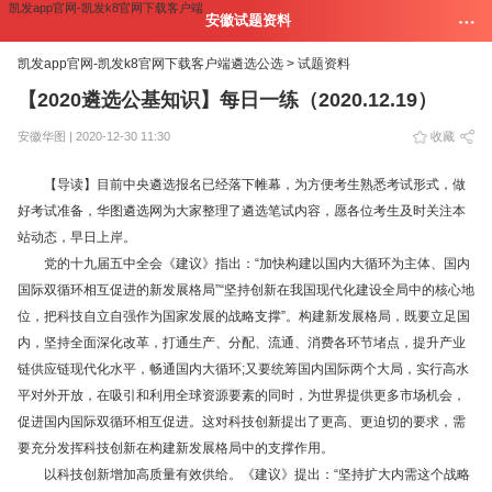
凯发app官网-凯发k8官网下载客户端
安徽试题资料
凯发app官网-凯发k8官网下载客户端
遴选公选 >
试题资料
【2020遴选公基知识】每日一练（2020.12.19）
安徽华图 | 2020-12-30 11:30
收藏
【导读】目前中央遴选报名已经落下帷幕，为方便考生熟悉考试形式，做
好考试准备，华图遴选网为大家整理了遴选笔试内容，愿各位考生及时关注本
站动态，早日上岸。
党的十九届五中全会《建议》指出：“加快构建以国内大循环为主体、国内
国际双循环相互促进的新发展格局”“坚持创新在我国现代化建设全局中的核心地
位，把科技自立自强作为国家发展的战略支撑”。构建新发展格局，既要立足国
内，坚持全面深化改革，打通生产、分配、流通、消费各环节堵点，提升产业
链供应链现代化水平，畅通国内大循环;又要统筹国内国际两个大局，实行高水
平对外开放，在吸引和利用全球资源要素的同时，为世界提供更多市场机会，
促进国内国际双循环相互促进。这对科技创新提出了更高、更迫切的要求，需
要充分发挥科技创新在构建新发展格局中的支撑作用。
以科技创新增加高质量有效供给。《建议》提出：“坚持扩大内需这个战略