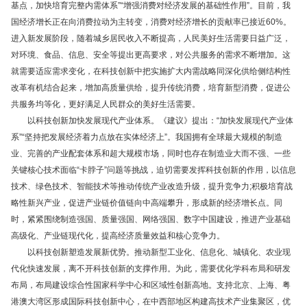
基点，加快培育完整内需体系”“增强消费对经济发展的基础性作用”。目前，我
国经济增长正在向消费拉动为主转变，消费对经济增长的贡献率已接近60%。
进入新发展阶段，随着城乡居民收入不断提高，人民美好生活需要日益广泛，
对环境、食品、信息、安全等提出更高要求，对公共服务的需求不断增加。这
就需要适应需求变化，在科技创新中把实施扩大内需战略同深化供给侧结构性
改革有机结合起来，增加高质量供给，提升传统消费，培育新型消费，促进公
共服务均等化，更好满足人民群众的美好生活需要。
以科技创新加快发展现代产业体系。《建议》提出：“加快发展现代产业体
系”“坚持把发展经济着力点放在实体经济上”。我国拥有全球最大规模的制造
业、完善的产业配套体系和超大规模市场，同时也存在制造业大而不强、一些
关键核心技术面临“卡脖子”问题等挑战，迫切需要发挥科技创新的作用，以信息
技术、绿色技术、智能技术等推动传统产业改造升级，提升竞争力;积极培育战
略性新兴产业，促进产业链价值链向中高端攀升，形成新的经济增长点。同
时，紧紧围绕制造强国、质量强国、网络强国、数字中国建设，推进产业基础
高级化、产业链现代化，提高经济质量效益和核心竞争力。
以科技创新塑造发展新优势。推动新型工业化、信息化、城镇化、农业现
代化快速发展，离不开科技创新的支撑作用。为此，需要优化学科布局和研发
布局，布局建设综合性国家科学中心和区域性创新高地。支持北京、上海、粤
港澳大湾区形成国际科技创新中心，在中西部地区构建高技术产业集聚区，优