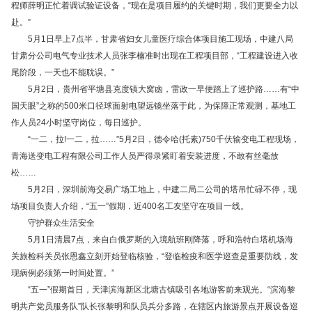
程师薛明正忙着调试验证设备，“现在是项目履约的关键时期，我们更要全力以
赴。”
5月1日早上7点半，甘肃省妇女儿童医疗综合体项目施工现场，中建八局
甘肃分公司电气专业技术人员张李楠准时出现在工程项目部，“工程建设进入收
尾阶段，一天也不能耽误。”
5月2日，贵州省平塘县克度镇大窝凼，雷政一早便踏上了巡护路……有“中
国天眼”之称的500米口径球面射电望远镜坐落于此，为保障正常观测，基地工
作人员24小时坚守岗位，每日巡护。
“一二，拉!一二，拉……”5月2日，德令哈(托素)750千伏输变电工程现场，
青海送变电工程有限公司工作人员严得录紧盯着安装进度，不敢有丝毫放
松……
5月2日，深圳前海交易广场工地上，中建二局二公司的塔吊忙碌不停，现
场项目负责人介绍，“五一”假期，近400名工友坚守在项目一线。
守护群众生活安全
5月1日清晨7点，来自白俄罗斯的入境航班刚降落，呼和浩特白塔机场海
关旅检科关员张恩鑫立刻开始登临核验，“登临检疫和医学巡查是重要防线，发
现病例必须第一时间处置。”
“五一”假期首日，天津滨海新区北塘古镇吸引各地游客前来观光。“滨海黎
明共产党员服务队”队长张黎明和队员兵分多路，在辖区内旅游景点开展设备巡