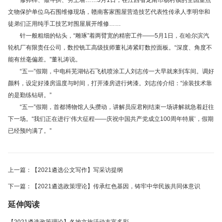
修卯榫、做斗拱、夯土墙……5月1日，在江西省龙南市杨村镇的全国重点
文物保护单位乌石围维修现场，赣南客家围屋营造技艺代表性传承人李明华和
徒弟们正用纯手工技艺对围屋展开维修……
针一般粗细的钻头，“雕琢”着两臂宽的精密工件——5月1日，在哈尔滨汽
轮机厂有限责任公司，数控铣工高级技师董礼涛紧盯数控面板。“深度、角度不
能有丝毫偏差。”董礼涛说。
“五一”假期，中电科芜湖钻石飞机喷涂工人刘志传一大早就来到车间。调好
颜料，设定好漆房温度与时间，打开漆房进行烤漆。刘志传介绍：“涂装技术靠
的是勤练钻研。”
“五一”假期，首都博物馆人头攒动，讲解员应君刚结束一场讲解就急着赶往
下一场。“我们正在进行‘伟大征程——庆祝中国共产党成立100周年特展’，假期
已经预约满了。”
上一篇：【2021遴选公文写作】写采访提纲
下一篇：【2021遴选政策理论】传承红色基因，铸牢中华民族共同体意识
延伸阅读
【2021遴选政策理论】各地文旅活动丰富多彩