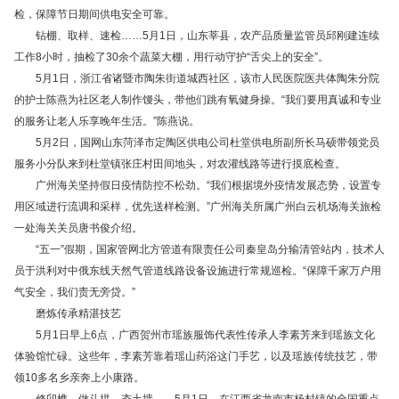
检，保障节日期间供电安全可靠。
钻棚、取样、速检……5月1日，山东莘县，农产品质量监管员邱刚建连续
工作8小时，抽检了30余个蔬菜大棚，用行动守护“舌尖上的安全”。
5月1日，浙江省诸暨市陶朱街道城西社区，该市人民医院医共体陶朱分院
的护士陈燕为社区老人制作馒头，带他们跳有氧健身操。“我们要用真诚和专业
的服务让老人乐享晚年生活。”陈燕说。
5月2日，国网山东菏泽市定陶区供电公司杜堂供电所副所长马硕带领党员
服务小分队来到杜堂镇张庄村田间地头，对农灌线路等进行摸底检查。
广州海关坚持假日疫情防控不松劲。“我们根据境外疫情发展态势，设置专
用区域进行流调和采样，优先送样检测。”广州海关所属广州白云机场海关旅检
一处海关关员唐书俊介绍。
“五一”假期，国家管网北方管道有限责任公司秦皇岛分输清管站内，技术人
员于洪利对中俄东线天然气管道线路设备设施进行常规巡检。“保障千家万户用
气安全，我们责无旁贷。”
磨炼传承精湛技艺
5月1日早上6点，广西贺州市瑶族服饰代表性传承人李素芳来到瑶族文化
体验馆忙碌。这些年，李素芳靠着瑶山药浴这门手艺，以及瑶族传统技艺，带
领10多名乡亲奔上小康路。