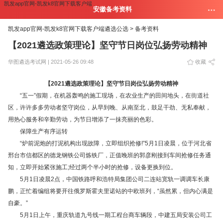
凯发app官网-凯发k8官网下载客户端
安徽备考资料
凯发app官网-凯发k8官网下载客户端
遴选公选 >
备考资料
【2021遴选政策理论】坚守节日岗位弘扬劳动精神
华图遴选考试网 | 2021-05-26 09:48
收藏
【2021遴选政策理论】坚守节日岗位弘扬劳动精神
“五一”假期，在机器轰鸣的施工现场，在农业生产的田间地头，在街道社
区，许许多多劳动者坚守岗位，从早到晚、从南至北，鼓足干劲、无私奉献，
用热心服务和辛勤劳动，为节日增添了一抹亮丽的色彩。
保障生产有序运转
“炉前泥炮的打泥机构出现故障，立即组织抢修!”5月1日凌晨，位于河北省
邢台市信都区的德龙钢铁公司炼铁厂，正值晚班的郭彦刚接到车间抢修任务通
知，立即开始紧张施工;经过两个半小时的抢修，设备更换到位。
5月1日凌晨2点，中国铁路呼和浩特局集团公司二连站宽轨一调调车长康
鹏，正忙着编组将要开往俄罗斯霍夫里诺站的中欧班列，“虽然累，但内心满是
自豪。”
5月1日上午，重庆轨道九号线一期工程台商车辆段，中建五局安装公司工