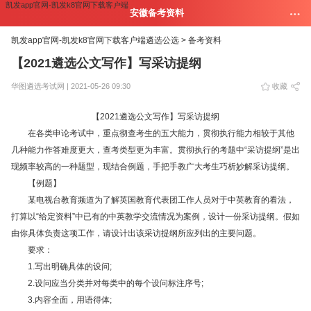
凯发app官网-凯发k8官网下载客户端
安徽备考资料
凯发app官网-凯发k8官网下载客户端
遴选公选 >
备考资料
【2021遴选公文写作】写采访提纲
华图遴选考试网 | 2021-05-26 09:30
收藏
【2021遴选公文写作】写采访提纲
在各类申论考试中，重点彻查考生的五大能力，贯彻执行能力相较于其他
几种能力作答难度更大，查考类型更为丰富。贯彻执行的考题中“采访提纲”是出
现频率较高的一种题型，现结合例题，手把手教广大考生巧析妙解采访提纲。
【例题】
某电视台教育频道为了解英国教育代表团工作人员对于中英教育的看法，
打算以“给定资料”中已有的中英教学交流情况为案例，设计一份采访提纲。假如
由你具体负责这项工作，请设计出该采访提纲所应列出的主要问题。
要求：
1.写出明确具体的设问;
2.设问应当分类并对每类中的每个设问标注序号;
3.内容全面，用语得体;