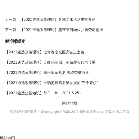
上一篇：【2021遴选政策理论】各地文旅活动丰富多彩
下一篇：【2021遴选政策理论】坚守节日岗位弘扬劳动精神
延伸阅读
【2021遴选政策理论】让青春之光照亮奋进之路
【2021遴选政策理论】让红色基因、革命薪火代代传承
【2021遴选政策理论】感悟沂蒙党史 汲取奋进力量
【2021遴选政策理论】准确把握高质量发展的“三个要求”
【2021遴选公基知识】每日一练（2021.5.25）
网站地图
凯发k8官网下载客户端 copyright ©2006-2021 华图教育凯发app官网的版权所有
网站地图