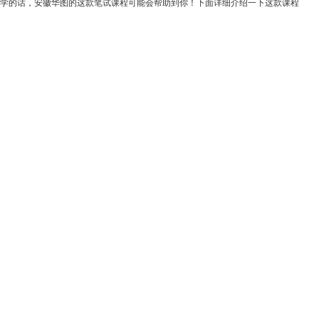
教学的话，安徽华图的这款笔试课程可能会帮助到你！下面详细介绍一下这款课程