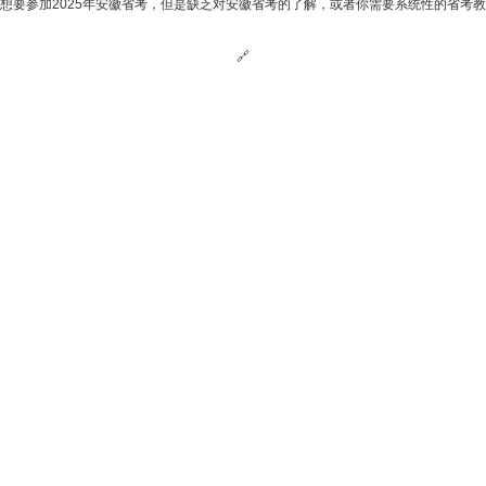
想要参加2025年安徽省考，但是缺乏对安徽省考的了解，或者你需要系统性的省考
🔗