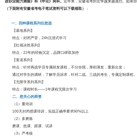
政职业能力测验》和《申论》两科。
近年来，安徽省考的竞争越来越激烈。如果你
（下面附有安徽省考电子笔试资料可以下载领取）
：
一、四种课程系列任您选
【基地系列】
特点：封闭严管，24h沉浸式学习
【红领决胜系列】
特点：22年的经验沉淀，品牌口碑双加持
【复读系列】
特点：针对再战学员专属研发课程，不分你我，厚积薄发，重新出发；
通过对学生的调研，了解学员诉求，针对二战、三战的考生，专属定制课程。
【无限学系列系列】
特点：课程时长——1年课程无限次学习
二、您关心的师资
（1）重培训
100天封闭授课培训，实战正确率要求90%以上
（2）多磨炼
磨课、批课、跟课、试讲
（3）严考核