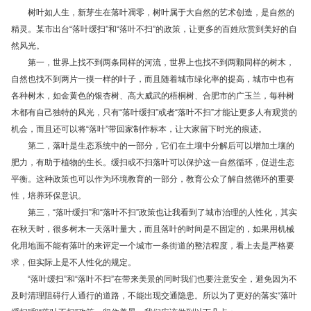
树叶如人生，新芽生在落叶凋零，树叶属于大自然的艺术创造，是自然的
精灵。某市出台“落叶缓扫”和“落叶不扫”的政策，让更多的百姓欣赏到美好的自
然风光。
第一，世界上找不到两条同样的河流，世界上也找不到两颗同样的树木，
自然也找不到两片一摸一样的叶子，而且随着城市绿化率的提高，城市中也有
各种树木，如金黄色的银杏树、高大威武的梧桐树、合肥市的广玉兰，每种树
木都有自己独特的风光，只有“落叶缓扫”或者“落叶不扫”才能让更多人有观赏的
机会，而且还可以将“落叶”带回家制作标本，让大家留下时光的痕迹。
第二，落叶是生态系统中的一部分，它们在土壤中分解后可以增加土壤的
肥力，有助于植物的生长。缓扫或不扫落叶可以保护这一自然循环，促进生态
平衡。这种政策也可以作为环境教育的一部分，教育公众了解自然循环的重要
性，培养环保意识。
第三，“落叶缓扫”和“落叶不扫”政策也让我看到了城市治理的人性化，其实
在秋天时，很多树木一天落叶量大，而且落叶的时间是不固定的，如果用机械
化用地面不能有落叶的来评定一个城市一条街道的整洁程度，看上去是严格要
求，但实际上是不人性化的规定。
“落叶缓扫”和“落叶不扫”在带来美景的同时我们也要注意安全，避免因为不
及时清理阻碍行人通行的道路，不能出现交通隐患。所以为了更好的落实“落叶