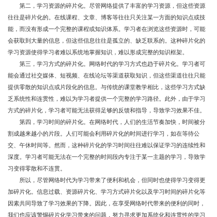
第二，学习资源的碎片化。尽管网络提供了丰富的学习资源，但这些资源
往往是碎片化的。在线课程、文章、博客等往往只关注某一方面的知识点或技
能，而没有形成一个完整的课程或知识体系。学习者在浏览这些资源时，可能
会获取到大量的信息，但这些信息往往是孤立的、缺乏联系的。这种碎片化的
学习资源使得学习者难以系统地掌握知识，难以形成完整的知识框架。
第三，学习方式的碎片化。网络时代的学习方式也趋于碎片化。学习者可
能会通过社交媒体、短视频、在线论坛等渠道获取知识，但这些渠道往往只能
提供零散的知识点或片段化的信息。与传统的课堂教学相比，这些学习方式缺
乏系统性和连贯性，难以为学习者提供一个完整的学习路径。此外，由于学习
方式的碎片化，学习者可能无法获得足够的反馈和指导，导致学习效果不佳。
第四，学习时间的碎片化。在网络时代，人们的生活节奏加快，时间被分
割成越来越小的片段。人们可能会利用碎片化的时间进行学习，如在等待公
交、午休时间等。然而，这种碎片化的学习时间往往难以保证学习的连续性和
深度。学习者可能无法在一个完整的时间段内专注于某一主题的学习，导致学
习变得零散和不连贯。
所以，尽管网络时代为学习带来了便利和机会，但同时也使得学习变得更
加碎片化。信息过载、资源碎片化、学习方式碎片化以及学习时间的碎片化等
因素共同导致了学习效果的下降。因此，在享受网络时代带来的便利的同时，
我们也应该警惕碎片化学习带来的问题，努力寻求更加系统化和连贯性的学习