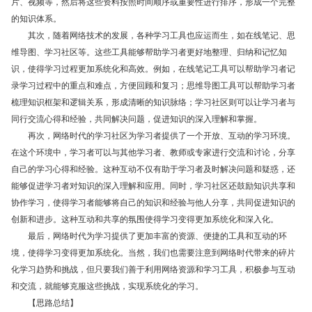
片、视频等，然后将这些资料按照时间顺序或重要性进行排序，形成一个完整
的知识体系。
其次，随着网络技术的发展，各种学习工具也应运而生，如在线笔记、思
维导图、学习社区等。这些工具能够帮助学习者更好地整理、归纳和记忆知
识，使得学习过程更加系统化和高效。例如，在线笔记工具可以帮助学习者记
录学习过程中的重点和难点，方便回顾和复习；思维导图工具可以帮助学习者
梳理知识框架和逻辑关系，形成清晰的知识脉络；学习社区则可以让学习者与
同行交流心得和经验，共同解决问题，促进知识的深入理解和掌握。
再次，网络时代的学习社区为学习者提供了一个开放、互动的学习环境。
在这个环境中，学习者可以与其他学习者、教师或专家进行交流和讨论，分享
自己的学习心得和经验。这种互动不仅有助于学习者及时解决问题和疑惑，还
能够促进学习者对知识的深入理解和应用。同时，学习社区还鼓励知识共享和
协作学习，使得学习者能够将自己的知识和经验与他人分享，共同促进知识的
创新和进步。这种互动和共享的氛围使得学习变得更加系统化和深入化。
最后，网络时代为学习提供了更加丰富的资源、便捷的工具和互动的环
境，使得学习变得更加系统化。当然，我们也需要注意到网络时代带来的碎片
化学习趋势和挑战，但只要我们善于利用网络资源和学习工具，积极参与互动
和交流，就能够克服这些挑战，实现系统化的学习。
【思路总结】