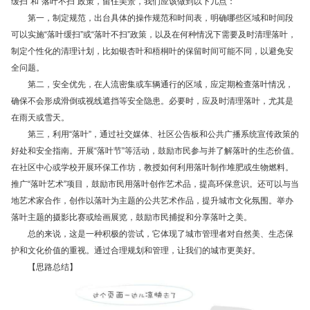
缓扫”和“落叶不扫”政策，留住美景，我们应该做到以下几点：
第一，制定规范，出台具体的操作规范和时间表，明确哪些区域和时间段
可以实施“落叶缓扫”或“落叶不扫”政策，以及在何种情况下需要及时清理落叶，
制定个性化的清理计划，比如银杏叶和梧桐叶的保留时间可能不同，以避免安
全问题。
第二，安全优先，在人流密集或车辆通行的区域，应定期检查落叶情况，
确保不会形成滑倒或视线遮挡等安全隐患。必要时，应及时清理落叶，尤其是
在雨天或雪天。
第三，利用“落叶”，通过社交媒体、社区公告板和公共广播系统宣传政策的
好处和安全指南。开展“落叶节”等活动，鼓励市民参与并了解落叶的生态价值。
在社区中心或学校开展环保工作坊，教授如何利用落叶制作堆肥或生物燃料。
推广“落叶艺术”项目，鼓励市民用落叶创作艺术品，提高环保意识。还可以与当
地艺术家合作，创作以落叶为主题的公共艺术作品，提升城市文化氛围。举办
落叶主题的摄影比赛或绘画展览，鼓励市民捕捉和分享落叶之美。
总的来说，这是一种积极的尝试，它体现了城市管理者对自然美、生态保
护和文化价值的重视。通过合理规划和管理，让我们的城市更美好。
【思路总结】