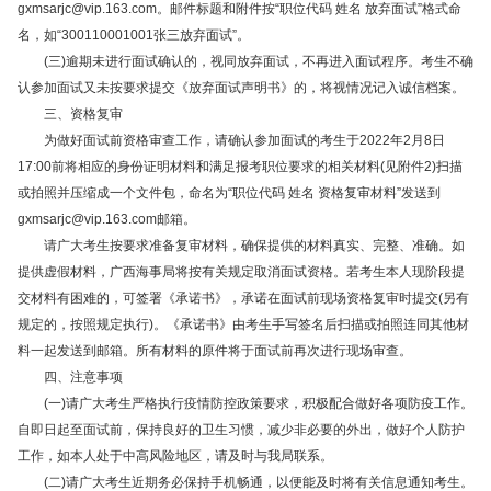
gxmsarjc@vip.163.com
。邮件标题和附件按“职位代码 姓名 放弃面试”格式命
名，如“300110001001张三放弃面试”。
(三)逾期未进行面试确认的，视同放弃面试，不再进入面试程序。考生不确
认参加面试又未按要求提交《放弃面试声明书》的，将视情况记入诚信档案。
三、资格复审
为做好面试前资格审查工作，请确认参加面试的考生于2022年2月8日
17:00前将相应的身份证明材料和满足报考职位要求的相关材料(见附件2)扫描
或拍照并压缩成一个文件包，命名为“职位代码 姓名 资格复审材料”发送到
gxmsarjc@vip.163.com
邮箱。
请广大考生按要求准备复审材料，确保提供的材料真实、完整、准确。如
提供虚假材料，广西海事局将按有关规定取消面试资格。若考生本人现阶段提
交材料有困难的，可签署《承诺书》，承诺在面试前现场资格复审时提交(另有
规定的，按照规定执行)。《承诺书》由考生手写签名后扫描或拍照连同其他材
料一起发送到邮箱。所有材料的原件将于面试前再次进行现场审查。
四、注意事项
(一)请广大考生严格执行疫情防控政策要求，积极配合做好各项防疫工作。
自即日起至面试前，保持良好的卫生习惯，减少非必要的外出，做好个人防护
工作，如本人处于中高风险地区，请及时与我局联系。
(二)请广大考生近期务必保持手机畅通，以便能及时将有关信息通知考生。