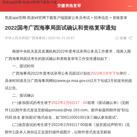
凯发app官网-凯发k8官网下载客户端
安徽资格复审
凯发app官网-凯发k8官网下载客户端
国家公务员考试 >
招考信息 >
资格复审
2022国考广西海事局面试确认和资格复审通知
中华人民共和国广西海事局 | 2022-01-21 16:57
收藏
根据中央机关及其直属机构2022年度考试录用公务员工作要求，现将入围
广西海事局面试考生的面试确认和资格复审等工作安排通知如下：
一、面试时间
广西海事局2022年度考试录用公务员面试计划在
2022年3月中下旬
举行，
具体时间请关注广西海事局网站(www.gx.msa.gov.cn)2月下旬或3月初发布的面
试公告。
二、面试确认
(一)参加面试的考生请于
2022年2月8日17：00
前将《面试确认单》(见附
件1)以附件形式发送至邮箱
gxmsarjc@vip.163.com
。邮件标题和附件按“职位
代码 姓名 参加面试”格式命名，如“300110001001张三确认参加面试”。
(二)放弃面试的考生请于2022年2月8日17:00前将《放弃面试声明书》(见
附件1)及本人身份证正反面扫描件或图片，以附件形式发送至邮箱