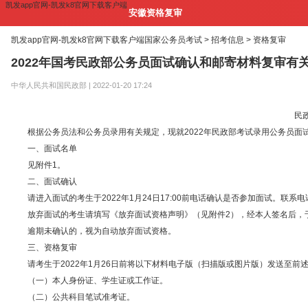
凯发app官网-凯发k8官网下载客户端
安徽资格复审
凯发app官网-凯发k8官网下载客户端
国家公务员考试 >
招考信息 >
资格复审
2022年国考民政部公务员面试确认和邮寄材料复审有
中华人民共和国民政部 | 2022-01-20 17:24
民
根据公务员法和公务员录用有关规定，现就2022年民政部考试录用公务员面
一、面试名单
见附件1。
二、面试确认
请进入面试的考生于2022年1月24日17:00前电话确认是否参加面试。联系电话：010
放弃面试的考生请填写《放弃面试资格声明》（见附件2），经本人签名后，于20
逾期未确认的，视为自动放弃面试资格。
三、资格复审
请考生于2022年1月26日前将以下材料电子版（扫描版或图片版）发送至前
（一）本人身份证、学生证或工作证。
（二）公共科目笔试准考证。