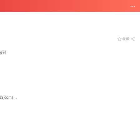
收藏
政部
63.com
）。