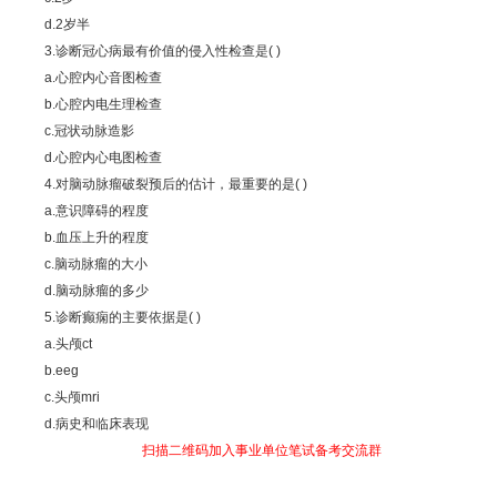
d.2岁半
3.诊断冠心病最有价值的侵入性检查是( )
a.心腔内心音图检查
b.心腔内电生理检查
c.冠状动脉造影
d.心腔内心电图检查
4.对脑动脉瘤破裂预后的估计，最重要的是( )
a.意识障碍的程度
b.血压上升的程度
c.脑动脉瘤的大小
d.脑动脉瘤的多少
5.诊断癫痫的主要依据是( )
a.头颅ct
b.eeg
c.头颅mri
d.病史和临床表现
扫描二维码加入事业单位笔试备考交流群