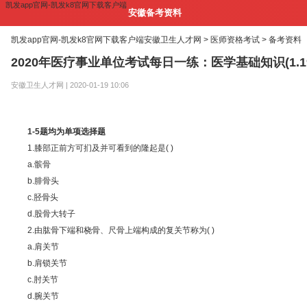
凯发app官网-凯发k8官网下载客户端
安徽备考资料
凯发app官网-凯发k8官网下载客户端
安徽卫生人才网 >
医师资格考试 >
备考资料
2020年医疗事业单位考试每日一练：医学基础知识(1.1
安徽卫生人才网 | 2020-01-19 10:06
1-5题均为单项选择题
1.膝部正前方可扪及并可看到的隆起是( )
a.髌骨
b.腓骨头
c.胫骨头
d.股骨大转子
2.由肱骨下端和桡骨、尺骨上端构成的复关节称为( )
a.肩关节
b.肩锁关节
c.肘关节
d.腕关节