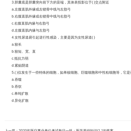
3.胆囊底是胆囊突向前下方的盲端，其体表投影位于( )交点附近
a.左腹直肌外缘或左锁骨中线与左肋弓
b.右腹直肌外缘或右锁骨中线与右肋弓
c.右腹直肌内缘与右肋弓
d.左腹直肌内缘与左肋弓
4.女性尿道易引起逆行性感染，主要是因为女性尿道( )
a.较长
b.较短、宽、直
c.抵抗力弱
d.紧贴阴道
5.( )仅发生于一些特殊的细胞，如单核细胞、巨噬细胞和中性粒细胞等，它
a.吞噬
b.吞饮
c.单纯扩散
d.异化扩散
上一篇：2020年医疗事业单位考试每日一练：医学基础知识(1.19)答案