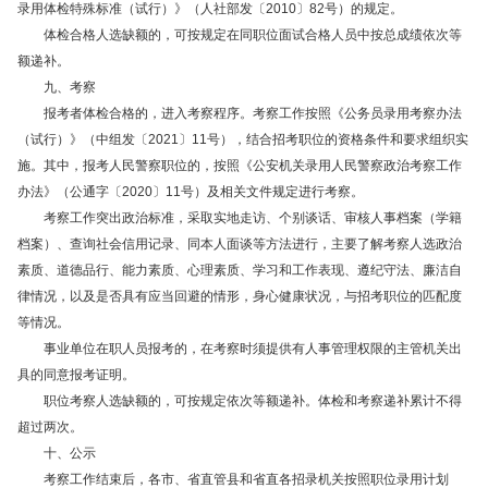
录用体检特殊标准（试行）》（人社部发〔2010〕82号）的规定。
体检合格人选缺额的，可按规定在同职位面试合格人员中按总成绩依次等
额递补。
九、考察
报考者体检合格的，进入考察程序。考察工作按照《公务员录用考察办法
（试行）》（中组发〔2021〕11号），结合招考职位的资格条件和要求组织实
施。其中，报考人民警察职位的，按照《公安机关录用人民警察政治考察工作
办法》（公通字〔2020〕11号）及相关文件规定进行考察。
考察工作突出政治标准，采取实地走访、个别谈话、审核人事档案（学籍
档案）、查询社会信用记录、同本人面谈等方法进行，主要了解考察人选政治
素质、道德品行、能力素质、心理素质、学习和工作表现、遵纪守法、廉洁自
律情况，以及是否具有应当回避的情形，身心健康状况，与招考职位的匹配度
等情况。
事业单位在职人员报考的，在考察时须提供有人事管理权限的主管机关出
具的同意报考证明。
职位考察人选缺额的，可按规定依次等额递补。体检和考察递补累计不得
超过两次。
十、公示
考察工作结束后，各市、省直管县和省直各招录机关按照职位录用计划