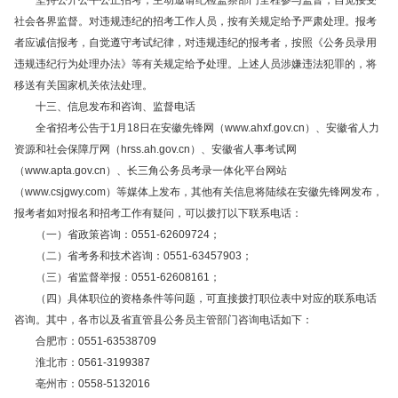
坚持公开公平公正招考，主动邀请纪检监察部门全程参与监督，自觉接受
社会各界监督。对违规违纪的招考工作人员，按有关规定给予严肃处理。报考
者应诚信报考，自觉遵守考试纪律，对违规违纪的报考者，按照《公务员录用
违规违纪行为处理办法》等有关规定给予处理。上述人员涉嫌违法犯罪的，将
移送有关国家机关依法处理。
十三、信息发布和咨询、监督电话
全省招考公告于1月18日在安徽先锋网（www.ahxf.gov.cn）、安徽省人力
资源和社会保障厅网（hrss.ah.gov.cn）、安徽省人事考试网
（www.apta.gov.cn）、长三角公务员考录一体化平台网站
（www.csjgwy.com）等媒体上发布，其他有关信息将陆续在安徽先锋网发布，
报考者如对报名和招考工作有疑问，可以拨打以下联系电话：
（一）省政策咨询：0551-62609724；
（二）省考务和技术咨询：0551-63457903；
（三）省监督举报：0551-62608161；
（四）具体职位的资格条件等问题，可直接拨打职位表中对应的联系电话
咨询。其中，各市以及省直管县公务员主管部门咨询电话如下：
合肥市：0551-63538709
淮北市：0561-3199387
亳州市：0558-5132016