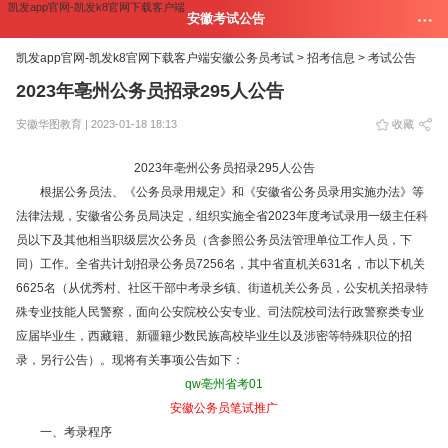
凯发app官网-凯发k8官网下载客户端
安徽考试公告
凯发app官网-凯发k8官网下载客户端
安徽公务员考试 >
招考信息 >
考试公告
2023年亳州公务员招录295人公告
安徽华图教育 | 2023-01-18 18:13
收藏
2023年亳州公务员招录295人公告
根据公务员法、《公务员录用规定》和《安徽省公务员录用实施办法》等
法律法规，安徽省公务员局决定，组织实施全省2023年度考试录用一级主任科
员以下及其他相当职级层次公务员（含参照公务员法管理单位工作人员，下
同）工作。全省共计划招录公务员7256名，其中省直机关631名，市以下机关
6625名（从优秀村、社区干部中考录乡镇、街道机关公务员，公安机关招录特
殊专业技能人民警察，面向公安院校公安专业、司法院校司法行政警察类专业
应届毕业生，西藏籍、新疆籍少数民族高校毕业生以及涉密等特殊职位的招
录，另行公告）。现将有关事项公告如下：
qw亳州省考01
安徽公务员笔试推广
一、考录程序