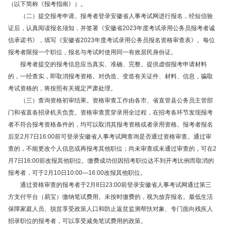
（以下简称《报考指南》）。
（二）提交报考申请。报考者登录安徽省人事考试网进行报名，经短信验
证后，认真阅读报名须知，并签署《安徽省2023年度考试录用公务员报考者诚
信承诺书》，填写《安徽省2023年度考试录用公务员报名资格审查表》。每位
报考者限报一个职位，报名与考试时使用同一有效居民身份证。
报考者提交的报考信息应当真实、准确、完整。提供虚假报考申请材料
的，一经查实，即取消报考资格。对伪造、变造有关证件、材料、信息，骗取
考试资格的，将按照有关规定严肃处理。
（三）查询资格初审结果。资格审查工作由各市、省直管县公务员主管部
门和省直各招录机关负责。资格审查贯穿录用全过程，在招考各环节发现报考
者不符合报考资格条件的，均可以取消其报考资格或者录用资格。报考者报名
后至2月7日16:00前可登录安徽省人事考试网查询是否通过资格审查。通过审
查的，不能更改个人信息或再报考其他职位；尚未审查或未通过审查的，可在2
月7日16:00前改报其他职位。缴费成功但因招考职位达不到开考比例而取消的
报考者，可于2月10日10:00—16:00改报其他职位。
通过资格审查的报考者于2月8日23:00前登录安徽省人事考试网通过第三
方支付平台（易宝）缴纳笔试费用。未按时缴费的，视为放弃报名。最低生活
保障家庭人员、脱贫享受政策人口和防止返贫监测帮扶对象、专门面向残疾人
招录职位的报考者，可以享受减免笔试费用的政策。