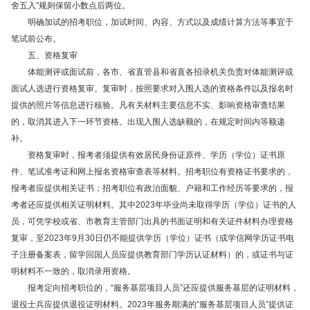
舍五入”规则保留小数点后两位。
明确加试的招考职位，加试时间、内容、方式以及成绩计算方法等事宜于
笔试前公布。
五、资格复审
体能测评或面试前，各市、省直管县和省直各招录机关负责对体能测评或
面试人选进行资格复审。复审时，按照要求对入围人选的资格条件以及报名时
提供的照片等信息进行核验。凡有关材料主要信息不实、影响资格审查结果
的，取消其进入下一环节资格。出现入围人选缺额的，在规定时间内等额递
补。
资格复审时，报考者须提供有效居民身份证原件、学历（学位）证书原
件、笔试准考证和网上报名资格审查表等材料。招考职位有资格证书要求的，
报考者应提供相关证书；招考职位有政治面貌、户籍和工作经历等要求的，报
考者还应提供相关证明材料。其中2023年毕业尚未取得学历（学位）证书的人
员，可凭学校或省、市教育主管部门出具的书面证明和有关证件材料办理资格
复审，至2023年9月30日仍不能提供学历（学位）证书（或学信网学历证书电
子注册备案表，留学回国人员应提供教育部门学历认证材料）的，或证书与证
明材料不一致的，取消录用资格。
报考定向招考职位的，“服务基层项目人员”还应提供服务基层的证明材料，
退役士兵应提供退役证明材料。2023年服务期满的“服务基层项目人员”提供证