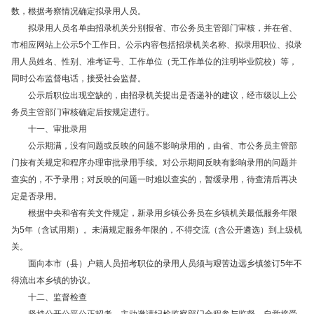
数，根据考察情况确定拟录用人员。
拟录用人员名单由招录机关分别报省、市公务员主管部门审核，并在省、
市相应网站上公示5个工作日。公示内容包括招录机关名称、拟录用职位、拟录
用人员姓名、性别、准考证号、工作单位（无工作单位的注明毕业院校）等，
同时公布监督电话，接受社会监督。
公示后职位出现空缺的，由招录机关提出是否递补的建议，经市级以上公
务员主管部门审核确定后按规定进行。
十一、审批录用
公示期满，没有问题或反映的问题不影响录用的，由省、市公务员主管部
门按有关规定和程序办理审批录用手续。对公示期间反映有影响录用的问题并
查实的，不予录用；对反映的问题一时难以查实的，暂缓录用，待查清后再决
定是否录用。
根据中央和省有关文件规定，新录用乡镇公务员在乡镇机关最低服务年限
为5年（含试用期）。未满规定服务年限的，不得交流（含公开遴选）到上级机
关。
面向本市（县）户籍人员招考职位的录用人员须与艰苦边远乡镇签订5年不
得流出本乡镇的协议。
十二、监督检查