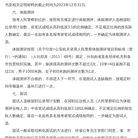
书及相关证明材料的截止时间为2023年12月31日。
六、体能测评
报考人民警察职位的，按照有关规定进行体能测评。体能测评人选根据职
位录用计划数，依笔试成绩从高到低按3:1的比例确定。不足规定比例的按实际
人数确定。最后一名如有多名报考者笔试成绩相同的，一并确定为体能测评人
选。
体能测评按照《关于印发<公安机关录用人民警察体能测评项目和标准（暂
行）>的通知》（人社部发〔2011〕48号）规定，分别由省直各招录机关和各
市负责组织实施。其中，纵跳摸高的测评次数不超过3次，10米×4往返跑不超
过2次，男子1000米跑、女子800米跑的测评次数为1次。
体能测评不合格的，不得进入下一环节。出现面试人选缺额的，按规定时
间等额递补，递补只进行一次。
七、面试
面试人选根据职位录用计划数，在同职位达线人员（人民警察职位为体能
测评合格人员）中依笔试成绩从高到低按3:1的比例确定。不足规定比例的按实
际人数确定。最后一名如有多名报考者笔试成绩相同的，一并确定为面试人
选。
面试一般采取结构化面试的方法进行。经省公务员主管部门同意，省、市