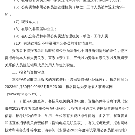
（5）在各级公务员招考中被认定有舞弊等严重违反录用纪律行为的；
（6）公务员和参照公务员法管理机关（单位）工作人员被辞退未满5年
的；
（7）现役军人；
（8）在读的非应届毕业生；
（9）在职公务员和参照公务员法管理机关（单位）工作人员；
（10）有法律规定不得录用为公务员的其他情形的。
报考者不得报考录用后即构成公务员法第七十四条所列情形的职位，也不
得报考与本人有夫妻关系、直系血亲关系、三代以内旁系血亲关系以及近姻亲
关系的人员担任领导成员的用人单位的职位。
三、报名与资格审查
本次报名采取网上报名的方式进行（涉密等特殊职位除外）。报名时间为
2023年1月30日9:00至2月5日23:00。报名网站为安徽省人事考试网
（www.apta.gov.cn）。
（一）报考职位查询。各招录机关的具体职位、资格条件等信息详见《安
徽省2023年度考试录用公务员职位表》，报考者可通过相关网站查询招考职位
信息。招考职位的专业、学历、学位等有关资格条件问题，由各市、省直管县
和省直各招录机关负责解释（咨询电话见职位表）。有关报考政策、报名网络
技术和考务安排等事宜，请参阅《安徽省2023年度考试录用公务员报考指南》