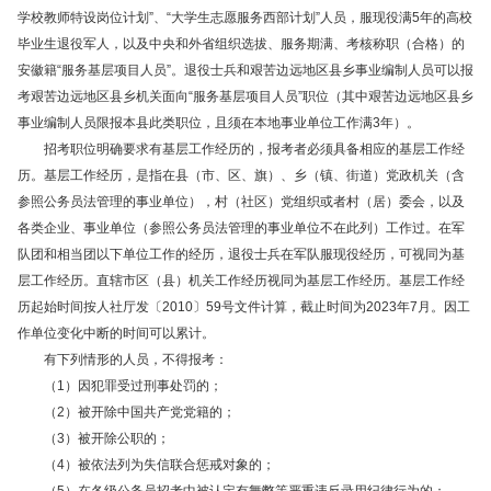
学校教师特设岗位计划”、“大学生志愿服务西部计划”人员，服现役满5年的高校
毕业生退役军人，以及中央和外省组织选拔、服务期满、考核称职（合格）的
安徽籍“服务基层项目人员”。退役士兵和艰苦边远地区县乡事业编制人员可以报
考艰苦边远地区县乡机关面向“服务基层项目人员”职位（其中艰苦边远地区县乡
事业编制人员限报本县此类职位，且须在本地事业单位工作满3年）。
招考职位明确要求有基层工作经历的，报考者必须具备相应的基层工作经
历。基层工作经历，是指在县（市、区、旗）、乡（镇、街道）党政机关（含
参照公务员法管理的事业单位），村（社区）党组织或者村（居）委会，以及
各类企业、事业单位（参照公务员法管理的事业单位不在此列）工作过。在军
队团和相当团以下单位工作的经历，退役士兵在军队服现役经历，可视同为基
层工作经历。直辖市区（县）机关工作经历视同为基层工作经历。基层工作经
历起始时间按人社厅发〔2010〕59号文件计算，截止时间为2023年7月。因工
作单位变化中断的时间可以累计。
有下列情形的人员，不得报考：
（1）因犯罪受过刑事处罚的；
（2）被开除中国共产党党籍的；
（3）被开除公职的；
（4）被依法列为失信联合惩戒对象的；