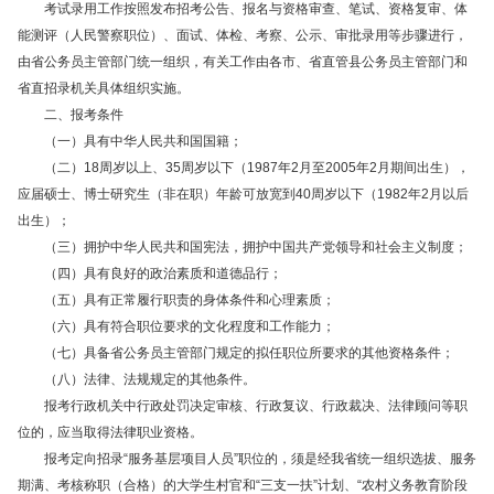
考试录用工作按照发布招考公告、报名与资格审查、笔试、资格复审、体
能测评（人民警察职位）、面试、体检、考察、公示、审批录用等步骤进行，
由省公务员主管部门统一组织，有关工作由各市、省直管县公务员主管部门和
省直招录机关具体组织实施。
二、报考条件
（一）具有中华人民共和国国籍；
（二）18周岁以上、35周岁以下（1987年2月至2005年2月期间出生），
应届硕士、博士研究生（非在职）年龄可放宽到40周岁以下（1982年2月以后
出生）；
（三）拥护中华人民共和国宪法，拥护中国共产党领导和社会主义制度；
（四）具有良好的政治素质和道德品行；
（五）具有正常履行职责的身体条件和心理素质；
（六）具有符合职位要求的文化程度和工作能力；
（七）具备省公务员主管部门规定的拟任职位所要求的其他资格条件；
（八）法律、法规规定的其他条件。
报考行政机关中行政处罚决定审核、行政复议、行政裁决、法律顾问等职
位的，应当取得法律职业资格。
报考定向招录“服务基层项目人员”职位的，须是经我省统一组织选拔、服务
期满、考核称职（合格）的大学生村官和“三支一扶”计划、“农村义务教育阶段