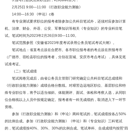
3.报考行政执法类职位的，时间和科目为：
2月25日 9:00—11:00 《行政职业能力测验》
14:00—16:30 《申论》c卷
有专业测试要求职位的报考者除参加公共科目笔试外，还须对应参加计算
机、法律、财会、外语、公安、军事知识等相关《专业知识》的专业科目笔
试。笔试时间为2023年2月26日9:00—11:00。
笔试范围参照《安徽省2023年度考试录用公务员笔试考试大纲》。
笔试地点：省直考点设在合肥市。各市职位报考者的考点设在所报考市
（广德市、宿松县职位的报考者，分别在宣城、安庆市考点考试），具体见笔
试准考证。
（二）笔试成绩
笔试阅卷完成后，由省公务员主管部门研究确定公共科目笔试总成绩和
《行政职业能力测验》成绩合格分数线。对艰苦边远地区职位、基层职位和特
殊专业职位等，将予以适当倾斜。体能测评、面试、体检和考察人选，从同职
位合格线以上人员中按规定确定。报考者有一科无成绩的，取消进入下一环节
资格。
参加《行政职业能力测验》和《申论》两科笔试的，笔试成绩按各占50%
的比例合成。参加《行政职业能力测验》《申论》和《专业知识》三科笔试
的，笔试成绩按40%、30%、30%的比例合成。笔试单科、合成成绩均按照“四