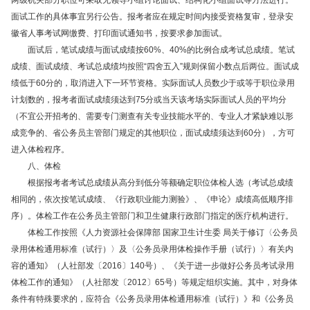
两级机关部分职位可采取无领导小组讨论面试、结构化小组面试等方法进行。
面试工作的具体事宜另行公告。报考者应在规定时间内接受资格复审，登录安
徽省人事考试网缴费、打印面试通知书，按要求参加面试。
面试后，笔试成绩与面试成绩按60%、40%的比例合成考试总成绩。笔试
成绩、面试成绩、考试总成绩均按照“四舍五入”规则保留小数点后两位。面试成
绩低于60分的，取消进入下一环节资格。实际面试人员数少于或等于职位录用
计划数的，报考者面试成绩须达到75分或当天该考场实际面试人员的平均分
（不宜公开招考的、需要专门测查有关专业技能水平的、专业人才紧缺难以形
成竞争的、省公务员主管部门规定的其他职位，面试成绩须达到60分），方可
进入体检程序。
八、体检
根据报考者考试总成绩从高分到低分等额确定职位体检人选（考试总成绩
相同的，依次按笔试成绩、《行政职业能力测验》、《申论》成绩高低顺序排
序）。体检工作在公务员主管部门和卫生健康行政部门指定的医疗机构进行。
体检工作按照《人力资源社会保障部 国家卫生计生委
局关于修订〈公务员
录用体检通用标准（试行）〉及〈公务员录用体检操作手册（试行）〉有关内
容的通知》（人社部发〔2016〕140号）、《关于进一步做好公务员考试录用
体检工作的通知》（人社部发〔2012〕65号）等规定组织实施。其中，对身体
条件有特殊要求的，应符合《公务员录用体检通用标准（试行）》和《公务员