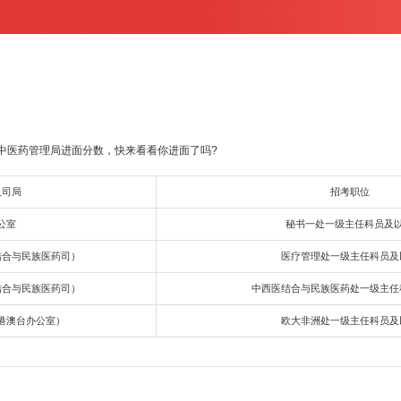
中医药管理局进面分数，快来看看你进面了吗?
人司局
招考职位
公室
秘书一处一级主任科员及
结合与民族医药司）
医疗管理处一级主任科员及
结合与民族医药司）
中西医结合与民族医药处一级主任
港澳台办公室）
欧大非洲处一级主任科员及