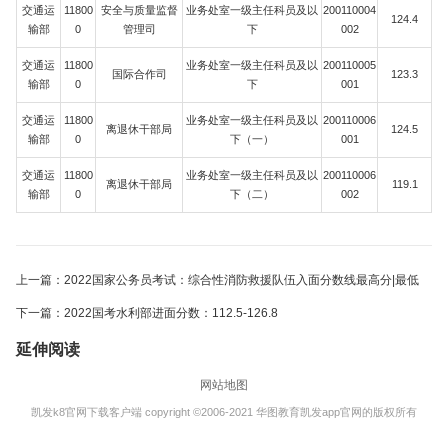
交通运
11800
安全与质量监督
业务处室一级主任科员及以
200110004
124.4
输部
0
管理司
下
002
交通运
11800
业务处室一级主任科员及以
200110005
国际合作司
123.3
输部
0
下
001
交通运
11800
业务处室一级主任科员及以
200110006
离退休干部局
124.5
输部
0
下（一）
001
交通运
11800
业务处室一级主任科员及以
200110006
离退休干部局
119.1
输部
0
下（二）
002
上一篇：2022国家公务员考试：综合性消防救援队伍入面分数线最高分|最低
下一篇：2022国考水利部进面分数：112.5-126.8
延伸阅读
网站地图
凯发k8官网下载客户端 copyright ©2006-2021 华图教育凯发app官网的版权所有