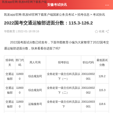
凯发app官网-凯发k8官网下载客户端
安徽考试快讯
凯发app官网-凯发k8官网下载客户端
国家公务员考试 >
招考信息 >
考试快讯
2022国考交通运输部进面分数：115.3-126.2
华图教育 | 2022-01-18 09:16
收藏
2022国考面试分数已经发布，下面华图教育小编为大家整理了2022国考交
通运输部进面分数，快来看看你进面了吗?
招录机
部门代
最低面试
用人司局
招考职位
职位代码
关
码
分数
交通运
11800
业务处室一级主任科员及以
200110002
综合规划司
126.2
输部
0
下（一）
001
交通运
11800
业务处室一级主任科员及以
200110002
综合规划司
115.3
输部
0
下（二）
002
交通运
11800
业务处室一级主任科员及以
200110003
运输服务司
118.6
输部
0
下
001