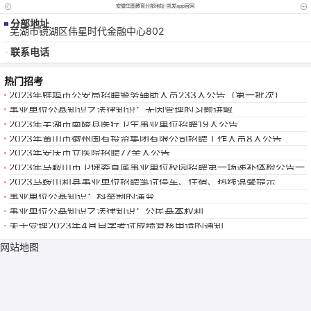
安徽华图教育分部地址-凯发app官网
分部地址
芜湖市镜湖区伟星时代金融中心802
联系电话
热门招考
2023年蚌埠市公安局招聘警务辅助人员233人公告（第一批次）
事业单位公基知识之法律知识：无因管理的习题讲解
2023年芜湖市南陵县医疗卫生事业单位招聘19人公告
2023年黄山市徽州国有投资集团有限公司招聘工作人员8人公告
2023年安庆市立医院招聘77余人公告
2023年马鞍山市卫健委直属事业单位校园招聘第一场递补体检公告一
2023马鞍山和县事业单位招聘笔试停车、住宿、热线温馨提示
事业单位公基知识：科举制的演变
事业单位公基知识之法律知识：公民基本权利
关于受理2023年4月自学考试成绩复核申请的通知
网站地图