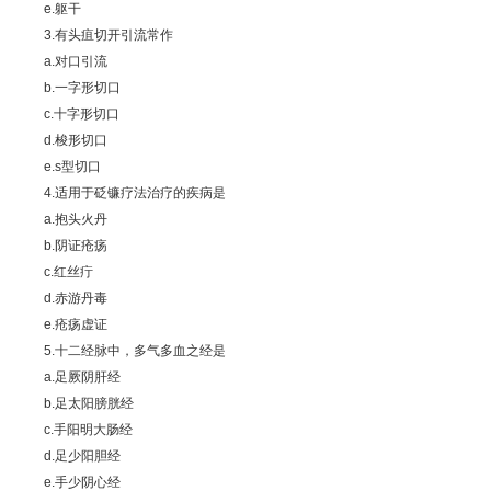
e.躯干
3.有头疽切开引流常作
a.对口引流
b.一字形切口
c.十字形切口
d.梭形切口
e.s型切口
4.适用于砭镰疗法治疗的疾病是
a.抱头火丹
b.阴证疮疡
c.红丝疔
d.赤游丹毒
e.疮疡虚证
5.十二经脉中，多气多血之经是
a.足厥阴肝经
b.足太阳膀胱经
c.手阳明大肠经
d.足少阳胆经
e.手少阴心经