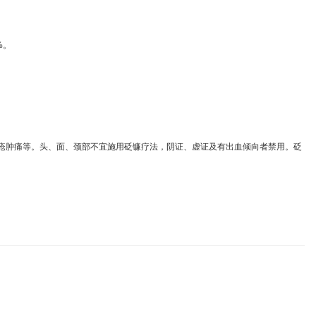
%。
疮肿痛等。头、面、颈部不宜施用砭镰疗法，阴证、虚证及有出血倾向者禁用。砭