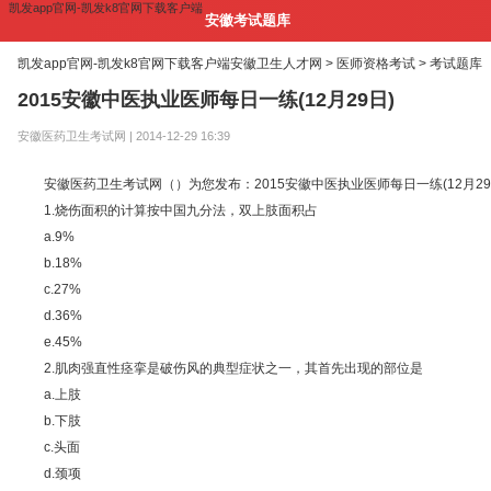
凯发app官网-凯发k8官网下载客户端
安徽考试题库
凯发app官网-凯发k8官网下载客户端
安徽卫生人才网 >
医师资格考试 >
考试题库
2015安徽中医执业医师每日一练(12月29日)
安徽医药卫生考试网 | 2014-12-29 16:39
安徽医药卫生考试网（）为您发布：2015安徽中医执业医师每日一练(12月29日)。
1.烧伤面积的计算按中国九分法，双上肢面积占
a.9%
b.18%
c.27%
d.36%
e.45%
2.肌肉强直性痉挛是破伤风的典型症状之一，其首先出现的部位是
a.上肢
b.下肢
c.头面
d.颈项