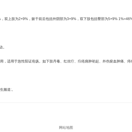
肢为2×9%，躯干前后包括外阴部为3×9%，双下肢包括臀部为5×9% 1%=46
达。
，适用于急性阳证疮疡。如下肢丹毒、红丝疔、疖疮痈肿初起、外伤瘀血肿痛、痔
生频道:。
网站地图