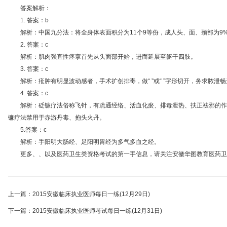
答案解析：
1. 答案：b
解析：中国九分法：将全身体表面积分为11个9等份，成人头、面、颈部为9%，双上
2. 答案：c
解析：肌肉强直性痉挛首先从头面部开始，进而延展至躯干四肢。
3. 答案：c
解析：疮肿有明显波动感者，手术扩创排毒，做“ ”或“ ”字形切开，务求脓泄畅
4. 答案：c
解析：砭镰疗法俗称飞针，有疏通经络、活血化瘀、排毒泄热、扶正祛邪的作用
镰疗法禁用于赤游丹毒、抱头火丹。
5.答案：c
解析：手阳明大肠经、足阳明胃经为多气多血之经。
更多、、以及医药卫生类资格考试的第一手信息，请关注安徽华图教育医药卫
上一篇：2015安徽临床执业医师每日一练(12月29日)
下一篇：2015安徽临床执业医师考试每日一练(12月31日)