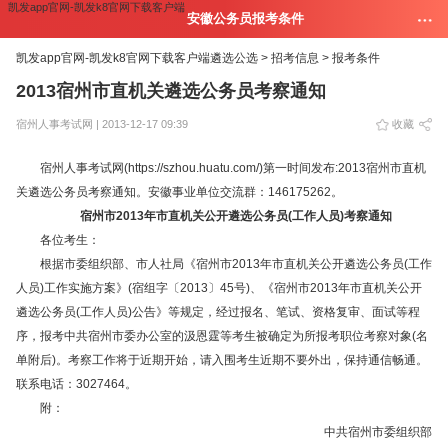
凯发app官网-凯发k8官网下载客户端
安徽公务员报考条件
凯发app官网-凯发k8官网下载客户端
遴选公选 >
招考信息 >
报考条件
2013宿州市直机关遴选公务员考察通知
宿州人事考试网 | 2013-12-17 09:39
收藏
宿州人事考试网(https://szhou.huatu.com/)第一时间发布:2013宿州市直机
关遴选公务员考察通知。安徽事业单位交流群：146175262。
宿州市2013年市直机关公开遴选公务员(工作人员)考察通知
各位考生：
根据市委组织部、市人社局《宿州市2013年市直机关公开遴选公务员(工作
人员)工作实施方案》(宿组字〔2013〕45号)、《宿州市2013年市直机关公开
遴选公务员(工作人员)公告》等规定，经过报名、笔试、资格复审、面试等程
序，报考中共宿州市委办公室的汲恩霆等考生被确定为所报考职位考察对象(名
单附后)。考察工作将于近期开始，请入围考生近期不要外出，保持通信畅通。
联系电话：3027464。
附：
中共宿州市委组织部