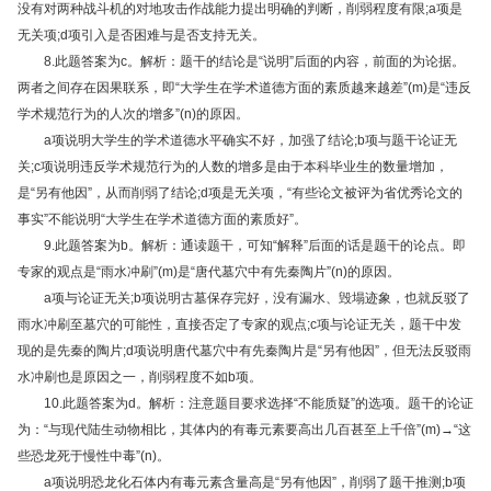
没有对两种战斗机的对地攻击作战能力提出明确的判断，削弱程度有限;a项是
无关项;d项引入是否困难与是否支持无关。
8.此题答案为c。解析：题干的结论是“说明”后面的内容，前面的为论据。
两者之间存在因果联系，即“大学生在学术道德方面的素质越来越差”(m)是“违反
学术规范行为的人次的增多”(n)的原因。
a项说明大学生的学术道德水平确实不好，加强了结论;b项与题干论证无
关;c项说明违反学术规范行为的人数的增多是由于本科毕业生的数量增加，
是“另有他因”，从而削弱了结论;d项是无关项，“有些论文被评为省优秀论文的
事实”不能说明“大学生在学术道德方面的素质好”。
9.此题答案为b。解析：通读题干，可知“解释”后面的话是题干的论点。即
专家的观点是“雨水冲刷”(m)是“唐代墓穴中有先秦陶片”(n)的原因。
a项与论证无关;b项说明古墓保存完好，没有漏水、毁塌迹象，也就反驳了
雨水冲刷至墓穴的可能性，直接否定了专家的观点;c项与论证无关，题干中发
现的是先秦的陶片;d项说明唐代墓穴中有先秦陶片是“另有他因”，但无法反驳雨
水冲刷也是原因之一，削弱程度不如b项。
10.此题答案为d。解析：注意题目要求选择“不能质疑”的选项。题干的论证
为：“与现代陆生动物相比，其体内的有毒元素要高出几百甚至上千倍”(m)→“这
些恐龙死于慢性中毒”(n)。
a项说明恐龙化石体内有毒元素含量高是“另有他因”，削弱了题干推测;b项