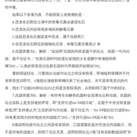
的有毒元素要高出几百甚至上千倍。于是一些古生物学家推测这些恐龙死于慢
性中毒。
如果以下各项为真，不能质疑上述推测的是：
a.恐龙化石附近土壤中的有毒元素会渗进化石
b.恐龙化石内还有很多相应的解毒元素
c.这批恐龙化石都是老年恐龙，属于自然死亡
d.在恐龙化石附近的植物化石里，有毒元素含量很少 来
6.此题答案为c。解析：“这说明”后面的内容是题干的论点，前面一句为论
据。题干论证为：“在新石器时代的遗址发现的少女遗骸中有项链和骨
镯”(m)→“人类的审美意识在新石器时代早期就开始萌动”(n)。
要削弱该结论，只要指出论据与论点之间没有联系，即项链和骨镯并不代
表审美意识即可。c项指出项链和骨镯代表了社会地位，并不是审美意识的代
表，指出了论据(m)和论点(n)之间是没有联系的，从而削弱了题干中的结论。
7.此题答案为b。解析：有些考生在解答此题时会混淆论点和论据。此题的
论点实际上是支持者的声音，即“支持引进su-34战斗机”，在题干中并没有直接
体现;而“支持者认为”之后的语句为论据。题干论证为：“su-34较以往引进的su-
30有更加强大的对地攻击作战能力”(m)→“支持引进su-34战斗机”(n)。
b项说明论据与论点之间是有差异的，乙国需要的是对空攻击作战能力，而
不是对地作战能力，削弱了论证关系，进而削弱论点;c项“没有实际数据说明”并