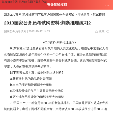
凯发app官网-凯发k8官网下载客户端
安徽笔试模拟
凯发app官网-凯发k8官网下载客户端
国家公务员考试 >
考试题库 >
笔试模拟
2013国家公务员考试网资料:判断推理练习2
国家公务员考试网 | 2012-10-12 14:22
收藏
2013资料:判断推理练习2
6. 东胡林人”遗址是新石器时代早期的人类文化遗址，在遗址中发现的人骨
化石经鉴定属两个成年男性个体和一个少年女性个体。在少女遗骸的颈部位置
有用小螺壳串制的项链，腕部佩戴有牛肋骨制成的骨镯。这说明在新石器时代
早期，人类的审美意识已开始萌动。
以下哪项如果为真，最能削弱上述判断?
a.新石器时代的饰品通常是石器
b.出土的项链和骨镯都十分粗糙
c.项链和骨镯的作用主要是表示社会地位
d.两个成年男性遗骸的颈部有更大的项链
7. 甲国生产了一种型号为su-34的新型战斗机，乙国在是否要引进这种战斗
机的问题上，出现了两种不同的声音。支持者认为su-34较以往引进的su-30有