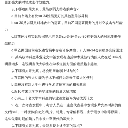
更加强大的对地攻击作战能力。
以下哪项如果为真，最能削弱支持者的声音?
a.目前市场上有比su-34性能更好的其他型号战斗机
b.su-30足以满足对地攻击的需要，目前乙国需要提升的是对空攻击作战能
力
c.目前还没有实际数据显示究竟是su-34还是su-30有更强大的对地攻击作
战能力
d.甲乙两国目前在双边贸易中存在诸多摩擦，引入su-34会有很多实际困难
8. 某高校本科生毕业论文中被发现有违反学术规范行为的人次在近10年来
明显增多，这说明当代大学生在学术道德方面的素质越来越差。
以下哪项如果为真，将会明显削弱上述结论?
a.互联网的强大功能为学术不端行为带来了极大的便利
b.高校没有对大学生进行学术道德方面的相关教育
c.近10年来大学本科毕业生的数量大幅增加
d.仍有三十名大学本科生的毕业论文被评为省优秀论文
9. 在一次考古发掘中，考古人员在一座唐代古墓中发现多片先秦时期的夔
文(音kuí，一种变体的龙文)陶片。对此，专家解释说，由于雨水冲刷等原因，
这些先秦时期的陶片后来被冲至唐代的墓穴中。
以下哪项如果为真，最能质疑上述专家的观点?