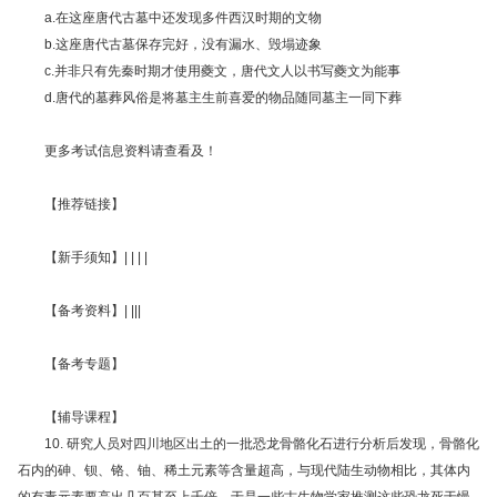
a.在这座唐代古墓中还发现多件西汉时期的文物
b.这座唐代古墓保存完好，没有漏水、毁塌迹象
c.并非只有先秦时期才使用夔文，唐代文人以书写夔文为能事
d.唐代的墓葬风俗是将墓主生前喜爱的物品随同墓主一同下葬
更多考试信息资料请查看及！
【推荐链接】
【新手须知】| | | |
【备考资料】| |||
【备考专题】
【辅导课程】
10. 研究人员对四川地区出土的一批恐龙骨骼化石进行分析后发现，骨骼化
石内的砷、钡、铬、铀、稀土元素等含量超高，与现代陆生动物相比，其体内