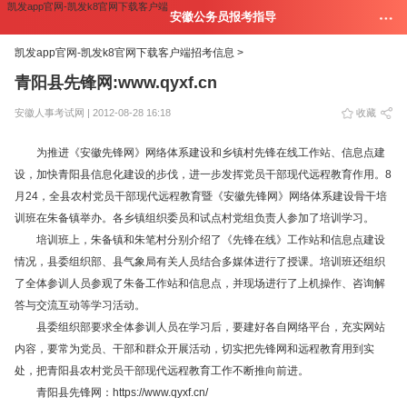
凯发app官网-凯发k8官网下载客户端
安徽公务员报考指导
凯发app官网-凯发k8官网下载客户端
招考信息 >
青阳县先锋网:www.qyxf.cn
安徽人事考试网 | 2012-08-28 16:18
收藏
为推进《安徽先锋网》网络体系建设和乡镇村先锋在线工作站、信息点建
设，加快青阳县信息化建设的步伐，进一步发挥党员干部现代远程教育作用。8
月24，全县农村党员干部现代远程教育暨《安徽先锋网》网络体系建设骨干培
训班在朱备镇举办。各乡镇组织委员和试点村党组负责人参加了培训学习。
培训班上，朱备镇和朱笔村分别介绍了《先锋在线》工作站和信息点建设
情况，县委组织部、县气象局有关人员结合多媒体进行了授课。培训班还组织
了全体参训人员参观了朱备工作站和信息点，并现场进行了上机操作、咨询解
答与交流互动等学习活动。
县委组织部要求全体参训人员在学习后，要建好各自网络平台，充实网站
内容，要常为党员、干部和群众开展活动，切实把先锋网和远程教育用到实
处，把青阳县农村党员干部现代远程教育工作不断推向前进。
青阳县先锋网：https://www.qyxf.cn/