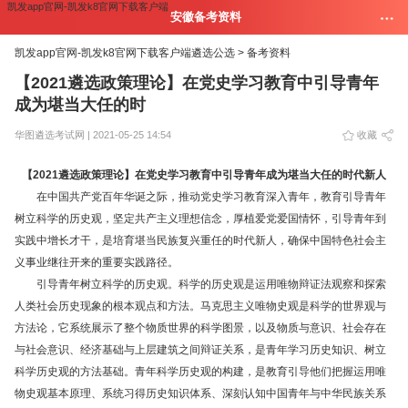
凯发app官网-凯发k8官网下载客户端
安徽备考资料
凯发app官网-凯发k8官网下载客户端
遴选公选 >
备考资料
【2021遴选政策理论】在党史学习教育中引导青年
成为堪当大任的时
华图遴选考试网 | 2021-05-25 14:54
收藏
【2021遴选政策理论】在党史学习教育中引导青年成为堪当大任的时代新人
在中国共产党百年华诞之际，推动党史学习教育深入青年，教育引导青年
树立科学的历史观，坚定共产主义理想信念，厚植爱党爱国情怀，引导青年到
实践中增长才干，是培育堪当民族复兴重任的时代新人，确保中国特色社会主
义事业继往开来的重要实践路径。
引导青年树立科学的历史观。科学的历史观是运用唯物辩证法观察和探索
人类社会历史现象的根本观点和方法。马克思主义唯物史观是科学的世界观与
方法论，它系统展示了整个物质世界的科学图景，以及物质与意识、社会存在
与社会意识、经济基础与上层建筑之间辩证关系，是青年学习历史知识、树立
科学历史观的方法基础。青年科学历史观的构建，是教育引导他们把握运用唯
物史观基本原理、系统习得历史知识体系、深刻认知中国青年与中华民族关系