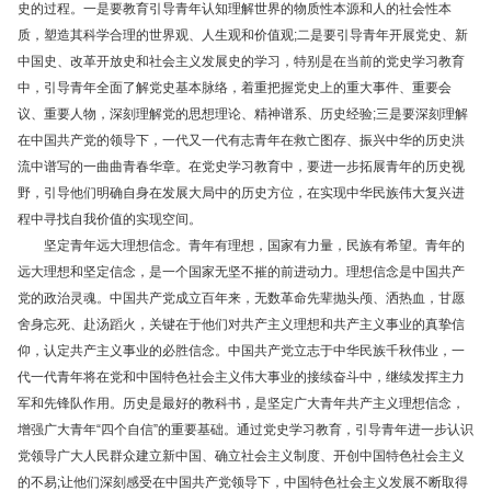
史的过程。一是要教育引导青年认知理解世界的物质性本源和人的社会性本
质，塑造其科学合理的世界观、人生观和价值观;二是要引导青年开展党史、新
中国史、改革开放史和社会主义发展史的学习，特别是在当前的党史学习教育
中，引导青年全面了解党史基本脉络，着重把握党史上的重大事件、重要会
议、重要人物，深刻理解党的思想理论、精神谱系、历史经验;三是要深刻理解
在中国共产党的领导下，一代又一代有志青年在救亡图存、振兴中华的历史洪
流中谱写的一曲曲青春华章。在党史学习教育中，要进一步拓展青年的历史视
野，引导他们明确自身在发展大局中的历史方位，在实现中华民族伟大复兴进
程中寻找自我价值的实现空间。
坚定青年远大理想信念。青年有理想，国家有力量，民族有希望。青年的
远大理想和坚定信念，是一个国家无坚不摧的前进动力。理想信念是中国共产
党的政治灵魂。中国共产党成立百年来，无数革命先辈抛头颅、洒热血，甘愿
舍身忘死、赴汤蹈火，关键在于他们对共产主义理想和共产主义事业的真挚信
仰，认定共产主义事业的必胜信念。中国共产党立志于中华民族千秋伟业，一
代一代青年将在党和中国特色社会主义伟大事业的接续奋斗中，继续发挥主力
军和先锋队作用。历史是最好的教科书，是坚定广大青年共产主义理想信念，
增强广大青年“四个自信”的重要基础。通过党史学习教育，引导青年进一步认识
党领导广大人民群众建立新中国、确立社会主义制度、开创中国特色社会主义
的不易;让他们深刻感受在中国共产党领导下，中国特色社会主义发展不断取得