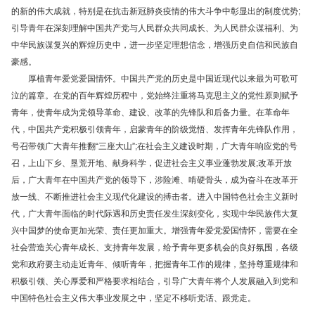
的新的伟大成就，特别是在抗击新冠肺炎疫情的伟大斗争中彰显出的制度优势;
引导青年在深刻理解中国共产党与人民群众共同成长、为人民群众谋福利、为
中华民族谋复兴的辉煌历史中，进一步坚定理想信念，增强历史自信和民族自
豪感。
厚植青年爱党爱国情怀。中国共产党的历史是中国近现代以来最为可歌可
泣的篇章。在党的百年辉煌历程中，党始终注重将马克思主义的党性原则赋予
青年，使青年成为党领导革命、建设、改革的先锋队和后备力量。在革命年
代，中国共产党积极引领青年，启蒙青年的阶级觉悟、发挥青年先锋队作用，
号召带领广大青年推翻“三座大山”;在社会主义建设时期，广大青年响应党的号
召，上山下乡、垦荒开地、献身科学，促进社会主义事业蓬勃发展;改革开放
后，广大青年在中国共产党的领导下，涉险滩、啃硬骨头，成为奋斗在改革开
放一线、不断推进社会主义现代化建设的搏击者。进入中国特色社会主义新时
代，广大青年面临的时代际遇和历史责任发生深刻变化，实现中华民族伟大复
兴中国梦的使命更加光荣、责任更加重大。增强青年爱党爱国情怀，需要在全
社会营造关心青年成长、支持青年发展，给予青年更多机会的良好氛围，各级
党和政府要主动走近青年、倾听青年，把握青年工作的规律，坚持尊重规律和
积极引领、关心厚爱和严格要求相结合，引导广大青年将个人发展融入到党和
中国特色社会主义伟大事业发展之中，坚定不移听党话、跟党走。